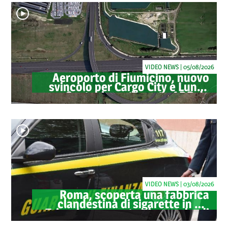
VIDEO NEWS | 05/08/2026
Aeroporto di Fiumicino, nuovo
svincolo per Cargo City e Lunga
Sosta: investimento ADR da
oltre 40 milioni
VIDEO NEWS | 03/08/2026
Roma, scoperta una fabbrica
clandestina di sigarette in via
Trigoria: sequestrati 1.350 kg di
tabacco