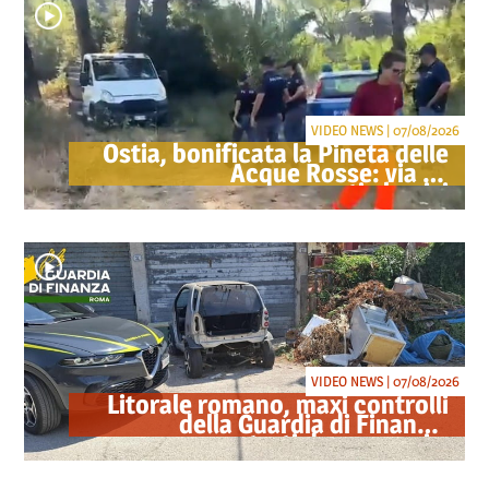
VIDEO NEWS | 07/08/2026
Ostia, bonificata la Pineta delle
Acque Rosse: via gli
accampamenti abusivi
VIDEO NEWS | 07/08/2026
Litorale romano, maxi controlli
della Guardia di Finanza:
sequestrati droga, armi e
ricambi di auto rubate