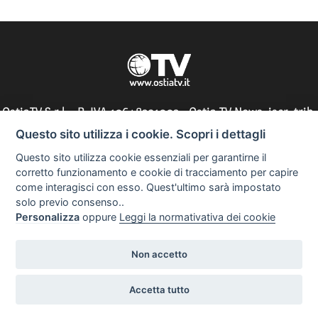
sempre"
OstiaTV S.r.l. - P. IVA 10648291002 - Ostia TV News, iscr. trib.
di Roma n° 197/2010 - direttore responsabile: Silvia Tocci
Questo sito utilizza i cookie. Scopri i dettagli
Questo sito utilizza cookie essenziali per garantirne il
corretto funzionamento e cookie di tracciamento per capire
come interagisci con esso. Quest'ultimo sarà impostato
Informazioni utili
solo previo consenso..
Personalizza
oppure
Leggi la normativativa dei cookie
Non accetto
Copyright 2023
Realizzazione siti web
Accetta tutto