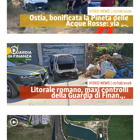
VIDEO NEWS | 07/08/2026
Ostia, bonificata la Pineta delle
Acque Rosse: via gli
accampamenti abusivi
VIDEO NEWS | 07/08/2026
Litorale romano, maxi controlli
della Guardia di Finanza:
sequestrati droga, armi e
ricambi di auto rubate