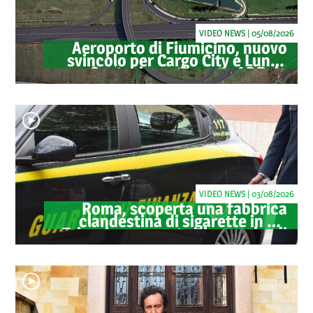
VIDEO NEWS | 05/08/2026
Aeroporto di Fiumicino, nuovo
svincolo per Cargo City e Lunga
Sosta: investimento ADR da
oltre 40 milioni
VIDEO NEWS | 03/08/2026
Roma, scoperta una fabbrica
clandestina di sigarette in via
Trigoria: sequestrati 1.350 kg di
tabacco