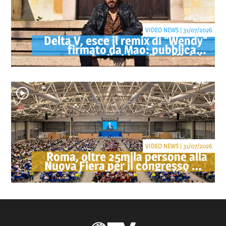
VIDEO NEWS | 31/07/2026
Delta V, esce il remix di "Wendy"
firmato da Mao: pubblicato
anche il videoclip ufficiale
VIDEO NEWS | 31/07/2026
Roma, oltre 25mila persone alla
Nuova Fiera per il congresso dei
Testimoni di Geova "Felici per
sempre"