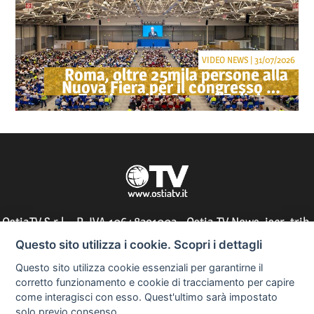
VIDEO NEWS | 31/07/2026
Roma, oltre 25mila persone alla
Nuova Fiera per il congresso dei
Testimoni di Geova "Felici per
sempre"
OstiaTV S.r.l. - P. IVA 10648291002 - Ostia TV News, iscr. trib.
di Roma n° 197/2010 - direttore responsabile: Silvia Tocci
Questo sito utilizza i cookie. Scopri i dettagli
Questo sito utilizza cookie essenziali per garantirne il
corretto funzionamento e cookie di tracciamento per capire
come interagisci con esso. Quest'ultimo sarà impostato
Informazioni utili
solo previo consenso..