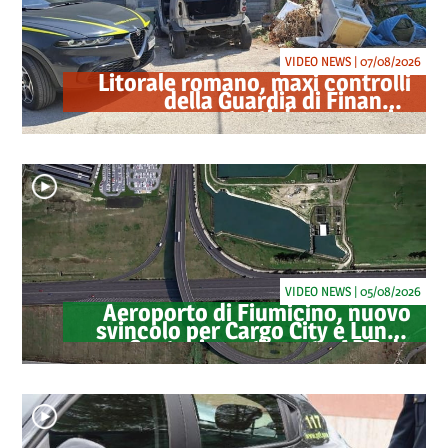
VIDEO NEWS | 07/08/2026
Litorale romano, maxi controlli
della Guardia di Finanza:
sequestrati droga, armi e
ricambi di auto rubate
VIDEO NEWS | 05/08/2026
Aeroporto di Fiumicino, nuovo
svincolo per Cargo City e Lunga
Sosta: investimento ADR da
oltre 40 milioni