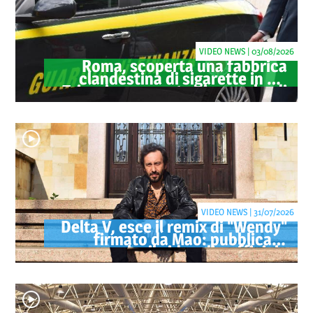
VIDEO NEWS | 03/08/2026
Roma, scoperta una fabbrica
clandestina di sigarette in via
Trigoria: sequestrati 1.350 kg di
tabacco
VIDEO NEWS | 31/07/2026
Delta V, esce il remix di "Wendy"
firmato da Mao: pubblicato
anche il videoclip ufficiale