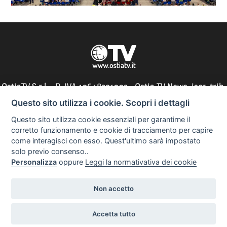
sempre"
OstiaTV S.r.l. - P. IVA 10648291002 - Ostia TV News, iscr. trib.
di Roma n° 197/2010 - direttore responsabile: Silvia Tocci
Questo sito utilizza i cookie. Scopri i dettagli
Questo sito utilizza cookie essenziali per garantirne il
corretto funzionamento e cookie di tracciamento per capire
come interagisci con esso. Quest'ultimo sarà impostato
Informazioni utili
solo previo consenso..
Personalizza
oppure
Leggi la normativativa dei cookie
Non accetto
Copyright 2023
Realizzazione siti web
Accetta tutto