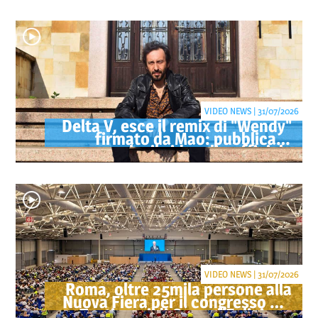
tabacco
VIDEO NEWS | 31/07/2026
Delta V, esce il remix di "Wendy"
firmato da Mao: pubblicato
anche il videoclip ufficiale
VIDEO NEWS | 31/07/2026
Roma, oltre 25mila persone alla
Nuova Fiera per il congresso dei
Testimoni di Geova "Felici per