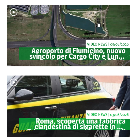
VIDEO NEWS | 05/08/2026
Aeroporto di Fiumicino, nuovo
svincolo per Cargo City e Lunga
Sosta: investimento ADR da
oltre 40 milioni
VIDEO NEWS | 03/08/2026
Roma, scoperta una fabbrica
clandestina di sigarette in via
Trigoria: sequestrati 1.350 kg di