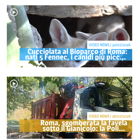
VIDEO NEWS | 30/07/2026
Cucciolata al Bioparco di Roma:
nati 5 Fennec, i canidi più piccoli
del mondo
VIDEO NEWS | 28/07/2026
Roma, sgomberata la favela
sotto il Gianicolo: la Polizia
Locale denuncia due persone