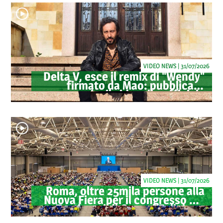
VIDEO NEWS | 31/07/2026
Delta V, esce il remix di "Wendy"
firmato da Mao: pubblicato
anche il videoclip ufficiale
VIDEO NEWS | 31/07/2026
Roma, oltre 25mila persone alla
Nuova Fiera per il congresso dei
Testimoni di Geova "Felici per
sempre"