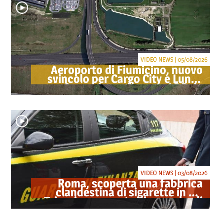
VIDEO NEWS | 05/08/2026
Aeroporto di Fiumicino, nuovo
svincolo per Cargo City e Lunga
Sosta: investimento ADR da
oltre 40 milioni
VIDEO NEWS | 03/08/2026
Roma, scoperta una fabbrica
clandestina di sigarette in via
Trigoria: sequestrati 1.350 kg di
tabacco