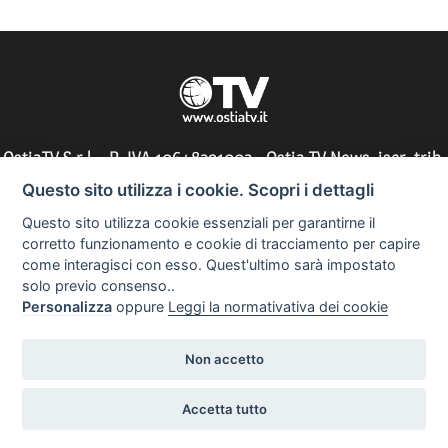
OstiaTV S.r.l. - P. IVA 10648291002 - Ostia TV News, iscr. trib.
di Roma n° 197/2010 - direttore responsabile: Silvia Tocci
Questo sito utilizza i cookie. Scopri i dettagli
Questo sito utilizza cookie essenziali per garantirne il
corretto funzionamento e cookie di tracciamento per capire
come interagisci con esso. Quest'ultimo sarà impostato
Informazioni utili
solo previo consenso..
Personalizza
oppure
Leggi la normativativa dei cookie
Non accetto
Copyright 2023
Realizzazione siti web
Accetta tutto