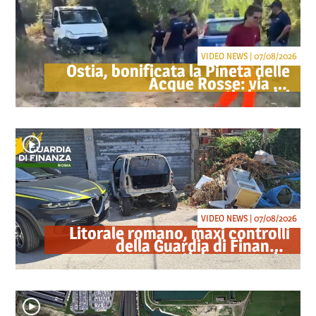
VIDEO NEWS | 07/08/2026
Ostia, bonificata la Pineta delle
Acque Rosse: via gli
accampamenti abusivi
VIDEO NEWS | 07/08/2026
Litorale romano, maxi controlli
della Guardia di Finanza:
sequestrati droga, armi e
ricambi di auto rubate