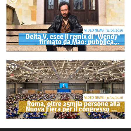
VIDEO NEWS | 31/07/2026
Delta V, esce il remix di "Wendy"
firmato da Mao: pubblicato
anche il videoclip ufficiale
VIDEO NEWS | 31/07/2026
Roma, oltre 25mila persone alla
Nuova Fiera per il congresso dei
Testimoni di Geova "Felici per
sempre"