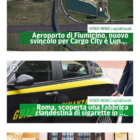
VIDEO NEWS | 05/08/2026
Aeroporto di Fiumicino, nuovo
svincolo per Cargo City e Lunga
Sosta: investimento ADR da
oltre 40 milioni
VIDEO NEWS | 03/08/2026
Roma, scoperta una fabbrica
clandestina di sigarette in via
Trigoria: sequestrati 1.350 kg di
tabacco