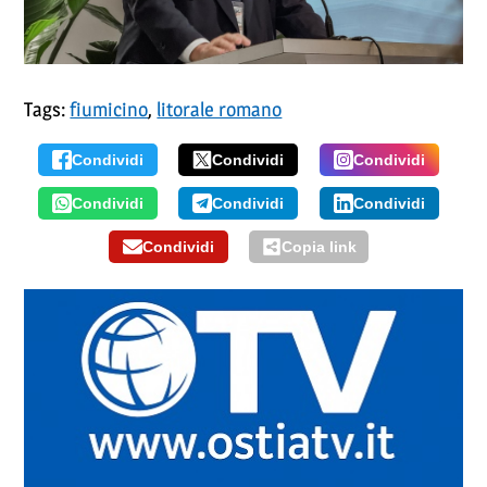
Tags:
fiumicino
,
litorale romano
Condividi
Condividi
Condividi
Condividi
Condividi
Condividi
Condividi
Copia link