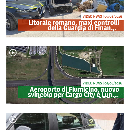
VIDEO NEWS | 07/08/2026
Litorale romano, maxi controlli
della Guardia di Finanza:
sequestrati droga, armi e
ricambi di auto rubate
VIDEO NEWS | 05/08/2026
Aeroporto di Fiumicino, nuovo
svincolo per Cargo City e Lunga
Sosta: investimento ADR da
oltre 40 milioni