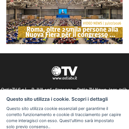
VIDEO NEWS | 31/07/2026
Roma, oltre 25mila persone alla
Nuova Fiera per il congresso dei
Testimoni di Geova "Felici per
sempre"
OstiaTV S.r.l. - P. IVA 10648291002 - Ostia TV News, iscr. trib.
di Roma n° 197/2010 - direttore responsabile: Silvia Tocci
Questo sito utilizza i cookie. Scopri i dettagli
Questo sito utilizza cookie essenziali per garantirne il
corretto funzionamento e cookie di tracciamento per capire
come interagisci con esso. Quest'ultimo sarà impostato
Informazioni utili
solo previo consenso..