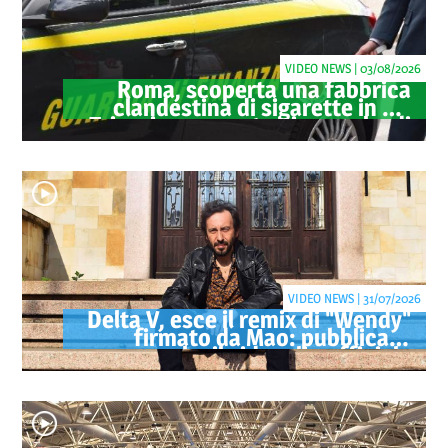
VIDEO NEWS | 03/08/2026
Roma, scoperta una fabbrica
clandestina di sigarette in via
Trigoria: sequestrati 1.350 kg di
tabacco
VIDEO NEWS | 31/07/2026
Delta V, esce il remix di "Wendy"
firmato da Mao: pubblicato
anche il videoclip ufficiale