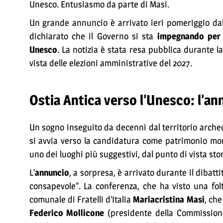
Unesco. Entusiasmo da parte di Masi.
Un grande annuncio è arrivato ieri pomeriggio dal p
dichiarato che il Governo si sta
impegnando per
Unesco
. La notizia è stata resa pubblica durante la 
vista delle elezioni amministrative del 2027.
Ostia Antica verso l’Unesco: l’an
Un sogno inseguito da decenni dal territorio archeo
si avvia verso la candidatura come patrimonio mon
uno dei luoghi più suggestivi, dal punto di vista sto
L’
annuncio
, a sorpresa, è arrivato durante il dibatt
consapevole”. La conferenza, che ha visto una folt
comunale di Fratelli d’Italia
Mariacristina Masi
, che
Federico Mollicone
(presidente della Commissione