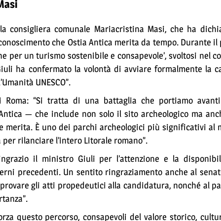
 Masi
a consigliera comunale Mariacristina Masi, che ha dichia
iconoscimento che Ostia Antica merita da tempo. Durante il
ione per un turismo sostenibile e consapevole’, svoltosi nel c
 Giuli ha confermato la volontà di avviare formalmente la 
ll’Umanità UNESCO”.
 di Roma: “Si tratta di una battaglia che portiamo avant
ntica — che include non solo il sito archeologico ma anch
che merita. È uno dei parchi archeologici più significativi a
er rilanciare l’intero Litorale romano”.
ngrazio il ministro Giuli per l’attenzione e la disponibi
overni precedenti. Un sentito ringraziamento anche al sen
rovare gli atti propedeutici alla candidatura, nonché al p
rtanza”.
za questo percorso, consapevoli del valore storico, cultur