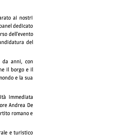
rato ai nostri
 panel dedicato
orso dell’evento
candidatura del
i da anni, con
e il borgo e il
l mondo e la sua
lità immediata
atore Andrea De
artito romano e
ale e turistico