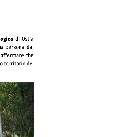
logico
di Ostia
ma persona dal
d affermare che
 territorio del