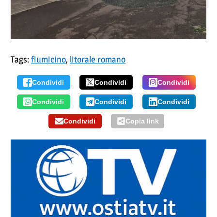
Tags:
fiumicino
,
litorale romano
Condividi
Condividi
Condividi
Condividi
Condividi
Condividi
Condividi
Copia link