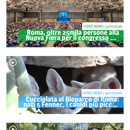
VIDEO NEWS | 31/07/2026
Roma, oltre 25mila persone alla
Nuova Fiera per il congresso dei
Testimoni di Geova "Felici per
sempre"
VIDEO NEWS | 30/07/2026
Cucciolata al Bioparco di Roma:
nati 5 Fennec, i canidi più piccoli
del mondo