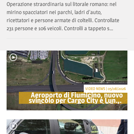
Operazione straordinaria sul litorale romano: nel
mirino spacciatori nei parchi, ladri d'auto,
ricettatori e persone armate di coltelli. Controllate
231 persone e 106 veicoli. Controlli a tappeto s...
VIDEO NEWS | 05/08/2026
Aeroporto di Fiumicino, nuovo
svincolo per Cargo City e Lunga
Sosta: investimento ADR da
oltre 40 milioni