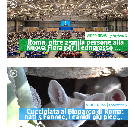
VIDEO NEWS | 31/07/2026
Roma, oltre 25mila persone alla
Nuova Fiera per il congresso dei
Testimoni di Geova "Felici per
sempre"
VIDEO NEWS | 30/07/2026
Cucciolata al Bioparco di Roma:
nati 5 Fennec, i canidi più piccoli
del mondo