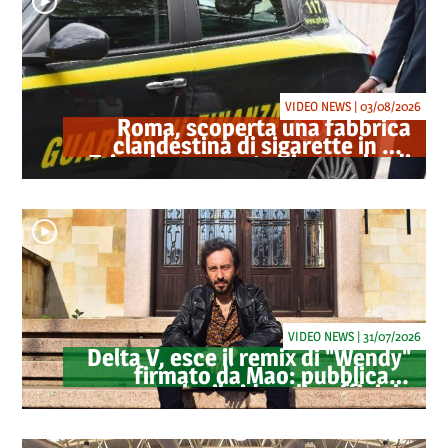
VIDEO NEWS | 03/08/2026
Roma, scoperta una fabbrica
clandestina di sigarette in via
Trigoria: sequestrati 1.350 kg di
tabacco
VIDEO NEWS | 31/07/2026
Delta V, esce il remix di "Wendy"
firmato da Mao: pubblicato
anche il videoclip ufficiale