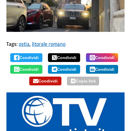
Tags:
ostia
,
litorale romano
Condividi
Condividi
Condividi
Condividi
Condividi
Condividi
Condividi
Copia link