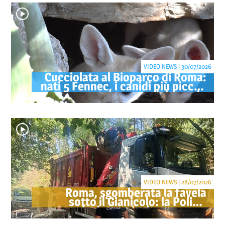
VIDEO NEWS | 30/07/2026
Cucciolata al Bioparco di Roma:
nati 5 Fennec, i canidi più piccoli
del mondo
VIDEO NEWS | 28/07/2026
Roma, sgomberata la favela
sotto il Gianicolo: la Polizia
Locale denuncia due persone