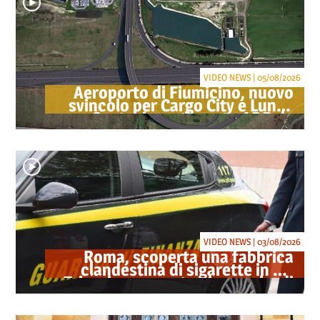
VIDEO NEWS | 05/08/2026
Aeroporto di Fiumicino, nuovo
svincolo per Cargo City e Lunga
Sosta: investimento ADR da
oltre 40 milioni
VIDEO NEWS | 03/08/2026
Roma, scoperta una fabbrica
clandestina di sigarette in via
Trigoria: sequestrati 1.350 kg di
tabacco