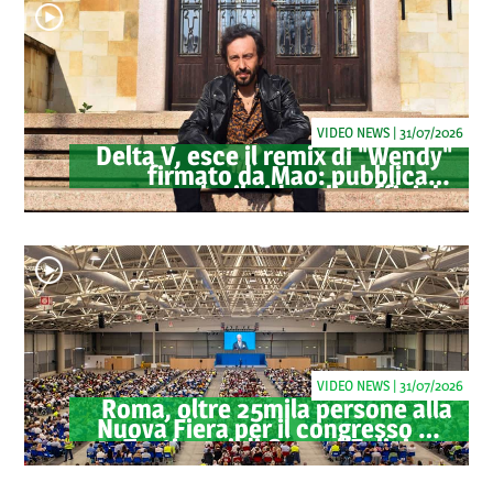
VIDEO NEWS | 31/07/2026
Delta V, esce il remix di "Wendy"
firmato da Mao: pubblicato
anche il videoclip ufficiale
VIDEO NEWS | 31/07/2026
Roma, oltre 25mila persone alla
Nuova Fiera per il congresso dei
Testimoni di Geova "Felici per
sempre"