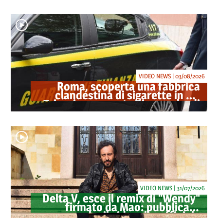
oltre 40 milioni
VIDEO NEWS | 03/08/2026
Roma, scoperta una fabbrica
clandestina di sigarette in via
Trigoria: sequestrati 1.350 kg di
tabacco
VIDEO NEWS | 31/07/2026
Delta V, esce il remix di "Wendy"
firmato da Mao: pubblicato
anche il videoclip ufficiale