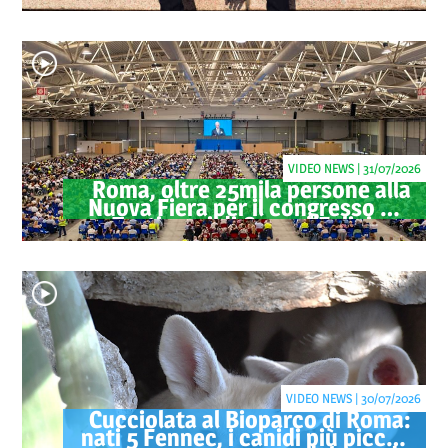
VIDEO NEWS | 31/07/2026
Roma, oltre 25mila persone alla
Nuova Fiera per il congresso dei
Testimoni di Geova "Felici per
sempre"
VIDEO NEWS | 30/07/2026
Cucciolata al Bioparco di Roma:
nati 5 Fennec, i canidi più piccoli