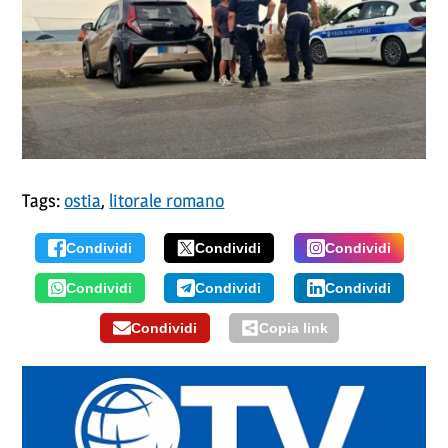
Tags:
ostia
,
litorale romano
Condividi
Condividi
Condividi
Condividi
Condividi
Condividi
Condividi
Copia link