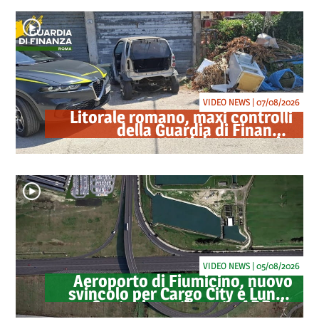
VIDEO NEWS | 07/08/2026
Litorale romano, maxi controlli
della Guardia di Finanza:
sequestrati droga, armi e
ricambi di auto rubate
VIDEO NEWS | 05/08/2026
Aeroporto di Fiumicino, nuovo
svincolo per Cargo City e Lunga
Sosta: investimento ADR da