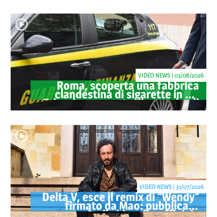
oltre 40 milioni
VIDEO NEWS | 03/08/2026
Roma, scoperta una fabbrica
clandestina di sigarette in via
Trigoria: sequestrati 1.350 kg di
tabacco
VIDEO NEWS | 31/07/2026
Delta V, esce il remix di "Wendy"
firmato da Mao: pubblicato
anche il videoclip ufficiale