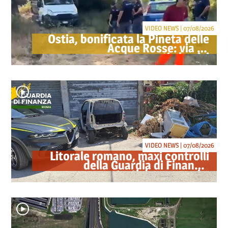
VIDEO NEWS | 07/08/2026
Ostia, bonificata la Pineta delle
Acque Rosse: via gli
accampamenti abusivi
VIDEO NEWS | 07/08/2026
Litorale romano, maxi controlli
della Guardia di Finanza:
sequestrati droga, armi e
ricambi di auto rubate