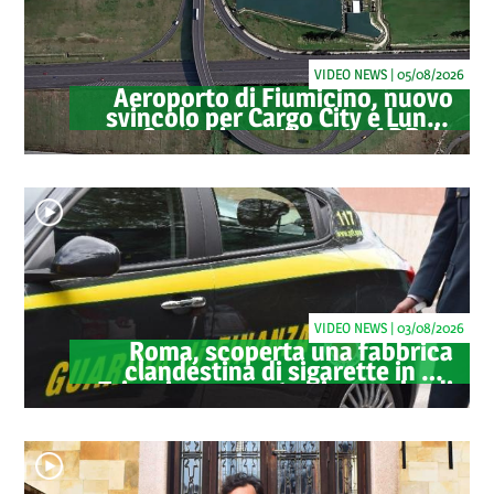
VIDEO NEWS | 05/08/2026
Aeroporto di Fiumicino, nuovo
svincolo per Cargo City e Lunga
Sosta: investimento ADR da
oltre 40 milioni
VIDEO NEWS | 03/08/2026
Roma, scoperta una fabbrica
clandestina di sigarette in via
Trigoria: sequestrati 1.350 kg di
tabacco