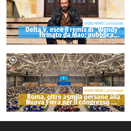
VIDEO NEWS | 31/07/2026
Delta V, esce il remix di "Wendy"
firmato da Mao: pubblicato
anche il videoclip ufficiale
VIDEO NEWS | 31/07/2026
Roma, oltre 25mila persone alla
Nuova Fiera per il congresso dei
Testimoni di Geova "Felici per
sempre"