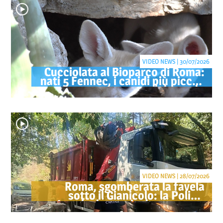
VIDEO NEWS | 30/07/2026
Cucciolata al Bioparco di Roma:
nati 5 Fennec, i canidi più piccoli
del mondo
VIDEO NEWS | 28/07/2026
Roma, sgomberata la favela
sotto il Gianicolo: la Polizia
Locale denuncia due persone