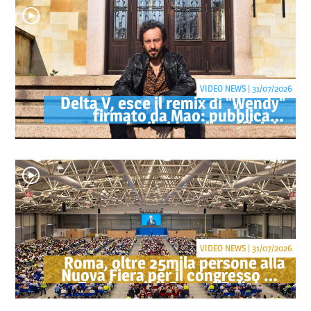
VIDEO NEWS | 31/07/2026
Delta V, esce il remix di "Wendy"
firmato da Mao: pubblicato
anche il videoclip ufficiale
VIDEO NEWS | 31/07/2026
Roma, oltre 25mila persone alla
Nuova Fiera per il congresso dei
Testimoni di Geova "Felici per
sempre"