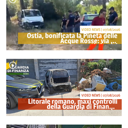
VIDEO NEWS | 07/08/2026
Ostia, bonificata la Pineta delle
Acque Rosse: via gli
accampamenti abusivi
VIDEO NEWS | 07/08/2026
Litorale romano, maxi controlli
della Guardia di Finanza:
sequestrati droga, armi e
ricambi di auto rubate