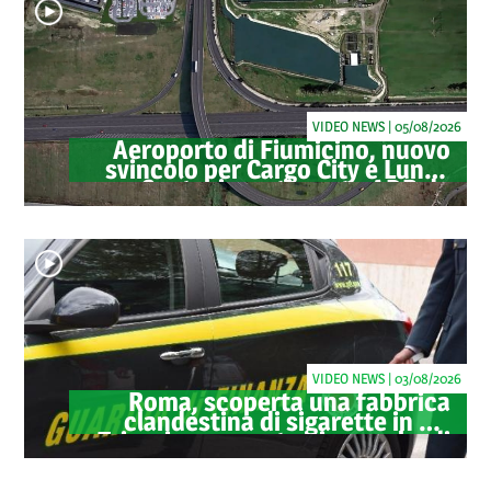
VIDEO NEWS | 05/08/2026
Aeroporto di Fiumicino, nuovo
svincolo per Cargo City e Lunga
Sosta: investimento ADR da
oltre 40 milioni
VIDEO NEWS | 03/08/2026
Roma, scoperta una fabbrica
clandestina di sigarette in via
Trigoria: sequestrati 1.350 kg di
tabacco