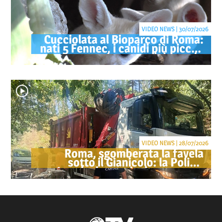
VIDEO NEWS | 30/07/2026
Cucciolata al Bioparco di Roma:
nati 5 Fennec, i canidi più piccoli
del mondo
VIDEO NEWS | 28/07/2026
Roma, sgomberata la favela
sotto il Gianicolo: la Polizia
Locale denuncia due persone