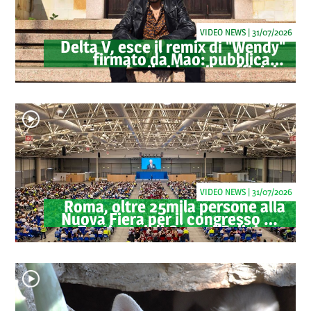
VIDEO NEWS | 31/07/2026
Delta V, esce il remix di "Wendy"
firmato da Mao: pubblicato
anche il videoclip ufficiale
VIDEO NEWS | 31/07/2026
Roma, oltre 25mila persone alla
Nuova Fiera per il congresso dei
Testimoni di Geova "Felici per
sempre"