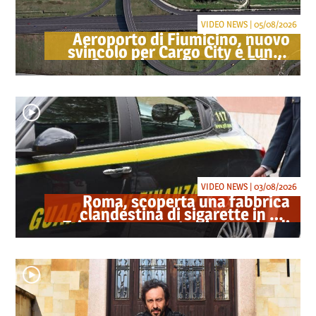
VIDEO NEWS | 05/08/2026
Aeroporto di Fiumicino, nuovo
svincolo per Cargo City e Lunga
Sosta: investimento ADR da
oltre 40 milioni
VIDEO NEWS | 03/08/2026
Roma, scoperta una fabbrica
clandestina di sigarette in via
Trigoria: sequestrati 1.350 kg di
tabacco