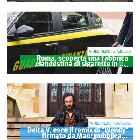
oltre 40 milioni
VIDEO NEWS | 03/08/2026
Roma, scoperta una fabbrica
clandestina di sigarette in via
Trigoria: sequestrati 1.350 kg di
tabacco
VIDEO NEWS | 31/07/2026
Delta V, esce il remix di "Wendy"
firmato da Mao: pubblicato