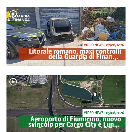
VIDEO NEWS | 07/08/2026
Litorale romano, maxi controlli
della Guardia di Finanza:
sequestrati droga, armi e
ricambi di auto rubate
VIDEO NEWS | 05/08/2026
Aeroporto di Fiumicino, nuovo
svincolo per Cargo City e Lunga
Sosta: investimento ADR da