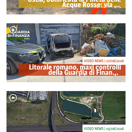
Acque Rosse: via gli
accampamenti abusivi
VIDEO NEWS | 07/08/2026
Litorale romano, maxi controlli
della Guardia di Finanza:
sequestrati droga, armi e
ricambi di auto rubate
VIDEO NEWS | 05/08/2026