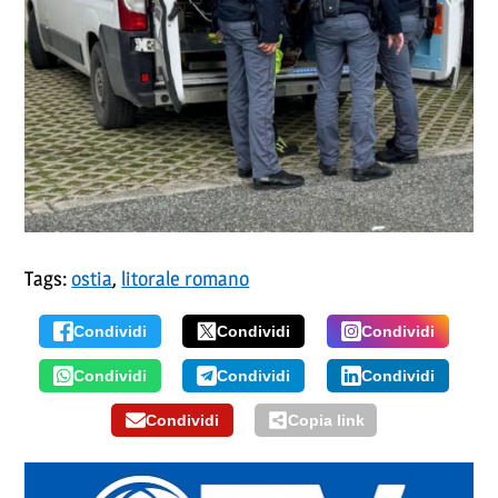
Tags:
ostia
,
litorale romano
Condividi
Condividi
Condividi
Condividi
Condividi
Condividi
Condividi
Copia link