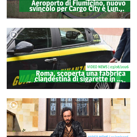
Aeroporto di Fiumicino, nuovo
svincolo per Cargo City e Lunga
Sosta: investimento ADR da
oltre 40 milioni
VIDEO NEWS | 03/08/2026
Roma, scoperta una fabbrica
clandestina di sigarette in via
Trigoria: sequestrati 1.350 kg di
tabacco