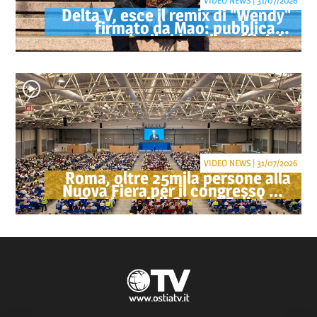
VIDEO NEWS | 31/07/2026
Delta V, esce il remix di "Wendy"
firmato da Mao: pubblicato
anche il videoclip ufficiale
VIDEO NEWS | 31/07/2026
Roma, oltre 25mila persone alla
Nuova Fiera per il congresso dei
Testimoni di Geova "Felici per
sempre"