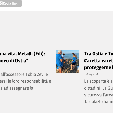
Copia link
a vita. Metalli (Fdi):
Tra Ostia e T
uoco di Ostia”
Caretta caret
proteggerne 
all'assessore Tobia Zevi e
11/07/2026
rsi le loro responsabilità e
La scoperta è a
a ad assegnare la
cittadini. La 
sicurezza l'are
Tartalazio hann