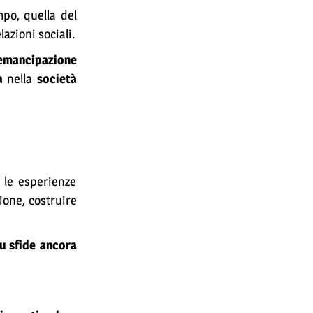
po, quella del
azioni sociali.
’emancipazione
a
nella
società
 le esperienze
ione, costruire
su sfide ancora