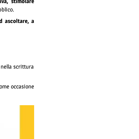
iva, stimolare
bblico.
d ascoltare, a
nella scrittura
come occasione