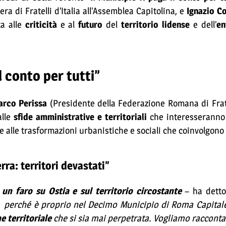
iera di Fratelli d’Italia all’Assemblea Capitolina, e
Ignazio Co
a alle
criticità
e al
futuro
del
territorio lidense
e dell’
en
l conto per tutti”
rco Perissa
(Presidente della Federazione Romana di Fratell
alle
sfide amministrative e territoriali
che interesserann
e alle trasformazioni urbanistiche e sociali che coinvolgono 
ra: territori devastati”
un faro su Ostia e sul territorio circostante
– ha detto
-
perché è proprio nel Decimo Municipio di Roma Capitale
 territoriale
che si sia mai perpetrata. Vogliamo racconta