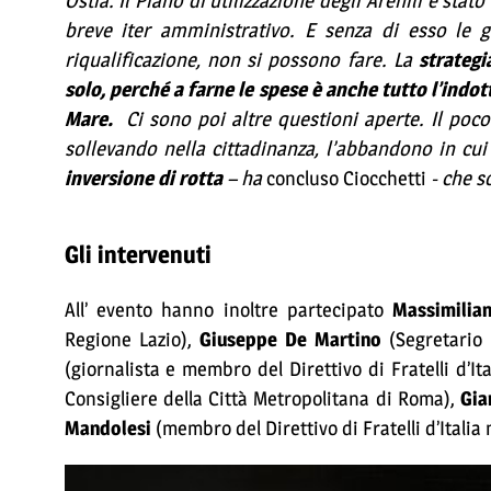
Ostia. Il Piano di utilizzazione degli Arenili è st
breve iter amministrativo. E senza di esso le g
riqualificazione, non si possono fare. La
strategi
solo, perché a farne le spese è anche tutto l’indo
Mare.
Ci sono poi altre questioni aperte. Il poc
sollevando nella cittadinanza, l’abbandono in cui
inversione di rotta
– ha
concluso Ciocchetti
- che s
Gli intervenuti
All’ evento hanno inoltre partecipato
Massimilian
Regione Lazio),
Giuseppe De Martino
(Segretario 
(giornalista e membro del Direttivo di Fratelli d’I
Consigliere della Città Metropolitana di Roma),
Gia
Mandolesi
(membro del Direttivo di Fratelli d’Italia 