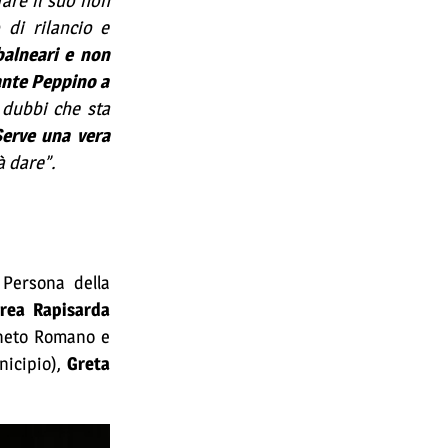
fare il suo non
 di rilancio e
 balneari e non
rante Peppino a
i dubbi che sta
Serve una vera
rà dare”.
a Persona della
rea Rapisarda
neto Romano e
unicipio),
Greta