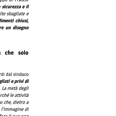
 sicurezza e il
lte sbagliate e
limenti chiusi,
ire un disegno
ta che solo
nti dal sindaco
liati e privi di
. La metà degli
ché le attività
ro che, dietro a
o l’immagine di