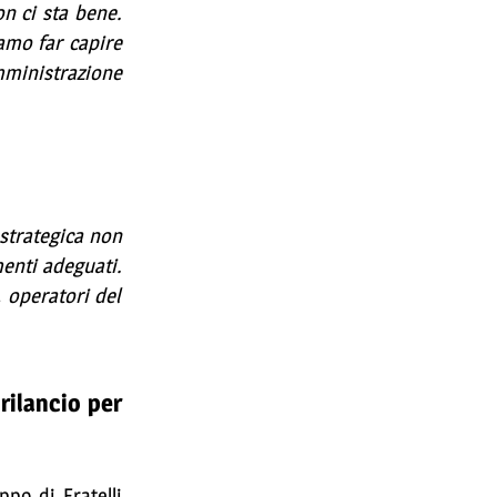
on ci sta bene.
amo far capire
amministrazione
 strategica non
menti adeguati.
 operatori del
rilancio per
po di Fratelli