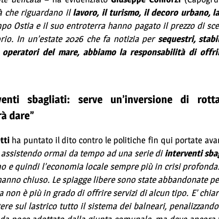
à che riguardano il
lavoro, il turismo, il decoro urbano, la
o Ostia e il suo entroterra hanno pagato il prezzo di sce
orio. In un’estate 2026 che fa notizia per
sequestri, stabi
i operatori del mare, abbiamo la responsabilità di offr
rventi sbagliati: serve un’inversione di rot
rà dare”
tti
ha puntato il dito contro le politiche fin qui portate ava
 assistendo ormai da tempo ad una serie di
interventi sbag
o e quindi l’economia locale sempre più in crisi profonda
, hanno chiuso. Le spiagge libere sono state abbandonate per
 non è più in grado di offrire servizi di alcun tipo. E’ chia
tere sul lastrico tutto il sistema dei balneari, penalizzand