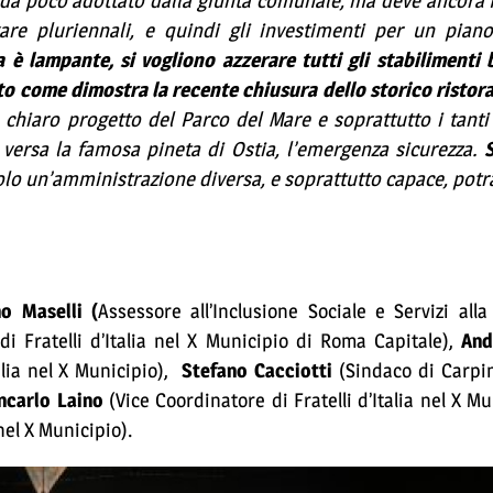
ato da poco adottato dalla giunta comunale, ma deve ancora 
are pluriennali, e quindi gli investimenti per un piano
a è lampante, si vogliono azzerare tutti gli stabilimenti
tto come dimostra la recente chiusura dello storico risto
o chiaro progetto del Parco del Mare e soprattutto i tant
 versa la famosa pineta di Ostia, l’emergenza sicurezza.
olo un’amministrazione diversa, e soprattutto capace, pot
o Maselli (
Assessore all’Inclusione Sociale e Servizi all
di Fratelli d’Italia nel X Municipio di Roma Capitale),
And
talia nel X Municipio),
Stefano Cacciotti
(Sindaco di Carpi
ncarlo Laino
(Vice Coordinatore di Fratelli d’Italia nel X M
nel X Municipio).