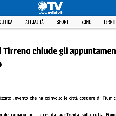
OLITICA
ATTUALITÀ
SPORT
ZONE
TERRI
l Tirreno chiude gli appuntament
o
zato l'evento che ha coinvolto le città costiere di Fiumi
torale romano
per la
regata 30+Trenta sulla rotta Fium