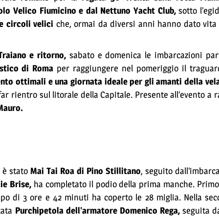
olo Velico Fiumicino e dal Nettuno Yacht Club,
sotto l’egi
 circoli velici
che, ormai da diversi anni hanno dato vita 
Traiano e ritorno,
sabato e domenica le imbarcazioni par
istico di Roma
per raggiungere nel pomeriggio il traguar
nto ottimali e una giornata ideale per gli amanti della vel
r rientro sul litorale della Capitale. Presente all’evento a
Mauro.
 è stato
Mai Tai Roa di Pino Stillitano
, seguito dall’imbar
lie Brise,
ha completato il podio della prima manche. Primo 
mpo di 3 ore e 42 minuti ha coperto le 28 miglia. Nella s
stata
Purchipetola dell’armatore Domenico Rega,
seguita 