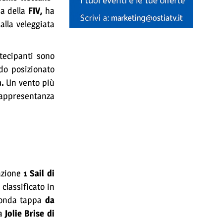
da della
FIV,
ha
alla veleggiata
tecipanti sono
do posizionato
a.
Un vento più
 rappresentanza
cazione
1 Sail di
classificato in
econda tappa
da
da
Jolie Brise di