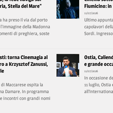
ia, Stella del Mare”
Fiumicino: in
11/07/2026
 ha preso il via dal porto
Ultimo appunta
ri l'immagine della Madonna
capolavori dell
momenti di preghiera, soste
Sordi. Ingresso
ti: torna Cinemagia al
Ostia, Caliend
o a Krzysztof Zanussi,
e grande occa
le
11/07/2026
In occasione de
e di Maccarese ospita la
11 luglio, Ostia
ema Damare. In programma
all’Internation
a e incontri con grandi nomi