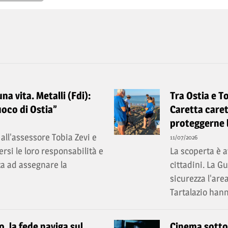
a vita. Metalli (Fdi):
Tra Ostia e T
uoco di Ostia”
Caretta caret
proteggerne 
all'assessore Tobia Zevi e
11/07/2026
rsi le loro responsabilità e
La scoperta è a
a ad assegnare la
cittadini. La 
sicurezza l'are
Tartalazio hann
, la fede naviga sul
Cinema sotto l