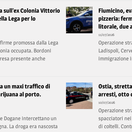
ia sull’ex Colonia Vittorio
Fiumicino, ev
lla Lega per lo
pizzeria: ferm
litorale, due 
11/07/2026
a firme promossa dalla Lega
Operazione stra
olonia occupata. Bordoni
Ladispoli, Cerv
rpresa presente anche
immigrazione ir
ta un maxi traffico di
Ostia, stretta
rijuana al porto.
arresti, otto
10/07/2026
Operazione stra
lle Dogane intercettano un
spacciatori nei
gna. La droga era nascosta
di coltelli. Con