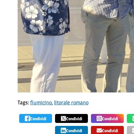
Tags:
fiumicino
,
litorale romano
Condividi
Condividi
Condividi
Condividi
Condividi