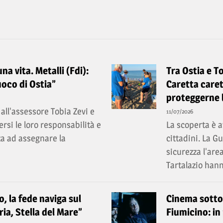
a vita. Metalli (Fdi):
Tra Ostia e T
uoco di Ostia”
Caretta caret
proteggerne 
all'assessore Tobia Zevi e
11/07/2026
rsi le loro responsabilità e
La scoperta è a
a ad assegnare la
cittadini. La 
sicurezza l'are
Tartalazio hann
, la fede naviga sul
Cinema sotto l
ia, Stella del Mare”
Fiumicino: in