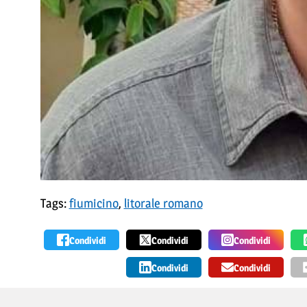
Tags:
fiumicino
,
litorale romano
Condividi
Condividi
Condividi
Condividi
Condividi