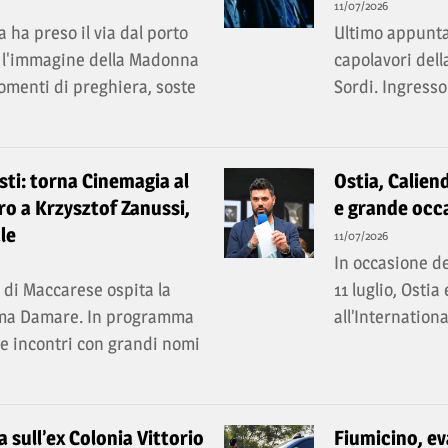
11/07/2026
 ha preso il via dal porto
Ultimo appunta
ri l'immagine della Madonna
capolavori dell
momenti di preghiera, soste
Sordi. Ingresso
ti: torna Cinemagia al
Ostia, Caliend
o a Krzysztof Zanussi,
e grande occa
le
11/07/2026
In occasione de
e di Maccarese ospita la
11 luglio, Ostia
ema Damare. In programma
all’Internation
a e incontri con grandi nomi
ia sull’ex Colonia Vittorio
Fiumicino, ev