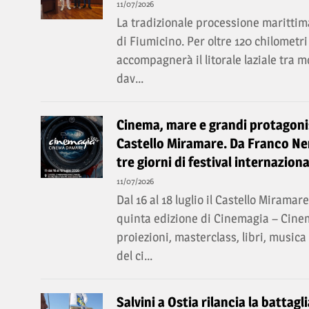
11/07/2026
La tradizionale processione marittima
di Fiumicino. Per oltre 120 chilomet
accompagnerà il litorale laziale tra 
dav...
Cinema, mare e grandi protagonis
Castello Miramare. Da Franco Ner
tre giorni di festival internaziona
11/07/2026
Dal 16 al 18 luglio il Castello Miramar
quinta edizione di Cinemagia – Cin
proiezioni, masterclass, libri, music
del ci...
Salvini a Ostia rilancia la battagl