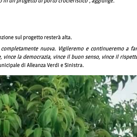
 in un progetto di porto crocieristico
", aggiunge.
zione sul progetto resterà alta.
 completamente nuova. Vigileremo e continueremo a far
 vince la democrazia, vince il buon senso, vince il rispett
unicipale di Alleanza Verdi e Sinistra.