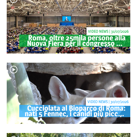
VIDEO NEWS | 31/07/2026
Roma, oltre 25mila persone alla
Nuova Fiera per il congresso dei
Testimoni di Geova "Felici per
sempre"
VIDEO NEWS | 30/07/2026
Cucciolata al Bioparco di Roma:
nati 5 Fennec, i canidi più piccoli
del mondo