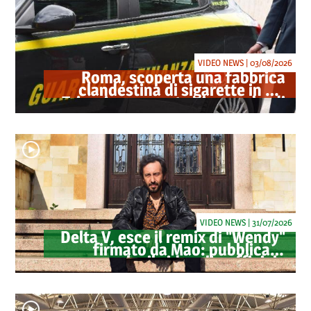
VIDEO NEWS | 03/08/2026
Roma, scoperta una fabbrica
clandestina di sigarette in via
Trigoria: sequestrati 1.350 kg di
tabacco
VIDEO NEWS | 31/07/2026
Delta V, esce il remix di "Wendy"
firmato da Mao: pubblicato
anche il videoclip ufficiale