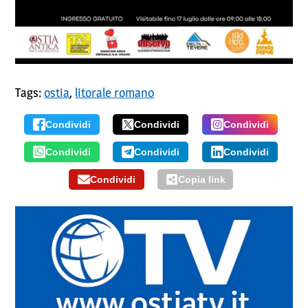
Tags:
ostia
,
litorale romano
Condividi
Condividi
Condividi
Condividi
Condividi
Condividi
Condividi
Copia link