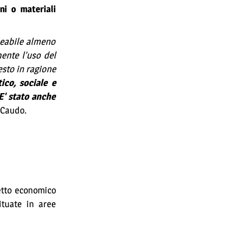
ni o materiali
meabile almeno
ente l’uso del
esto in ragione
ico, sociale e
 E' stato anche
 Caudo.
getto economico
ituate in aree