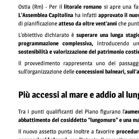
Ostia (Rm) - Per il
litorale romano
si apre una fa
L’Assemblea Capitolina
ha infatti
approvato il nuov
di pianificazione
atteso da oltre vent’anni
che punta
L’obiettivo dichiarato è
superare una lunga stag
programmazione complessiva,
introducendo u
sostenibilità e valorizzazione del patrimonio costi
Il provvedimento rappresenta uno dei passaggi 
sull’organizzazione delle
concessioni balneari, sull’
Più accessi al mare e addio al l
Tra i punti qualificanti del Piano figurano l’
aumen
abbattimento del cosiddetto “lungomuro” e una mag
Il nuovo assetto punta inoltre a favorire
procedure