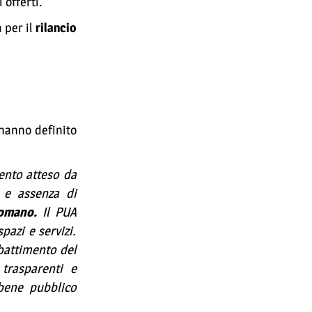
 offerti.
 per il
rilancio
 hanno definito
mento atteso da
 e assenza di
 romano.
Il PUA
pazi e servizi.
bbattimento del
trasparenti e
bene pubblico