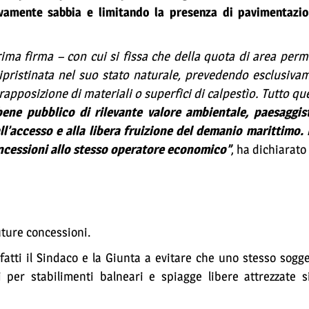
sivamente sabbia e limitando la presenza di pavimentazio
ma firma – con cui si fissa che della quota di area per
ipristinata nel suo stato naturale, prevedendo esclusivam
apposizione di materiali o superfici di calpestìo. Tutto qu
bene pubblico di rilevante valore ambientale, paesaggist
i all’accesso e alla libera fruizione del demanio marittimo.
oncessioni allo stesso operatore economico”
, ha dichiarato
uture concessioni.
fatti il Sindaco e la Giunta a evitare che uno stesso sog
er stabilimenti balneari e spiagge libere attrezzate s