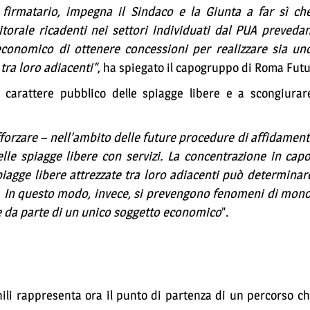
irmatario, impegna il Sindaco e la Giunta a far sì che 
itorale ricadenti nei settori individuati dal PUA preveda
economico di ottenere concessioni per realizzare sia un
 tra loro adiacenti”
, ha spiegato il capogruppo di Roma Futu
 carattere pubblico delle spiagge libere e a scongiura
forzare – nell’ambito delle future procedure di affidament
elle spiagge libere con servizi. La concentrazione in ca
agge libere attrezzate tra loro adiacenti può determinare
ale. In questo modo, invece, si prevengono fenomeni di mon
le da parte di un unico soggetto economico
”.
nili rappresenta ora il punto di partenza di un percorso c