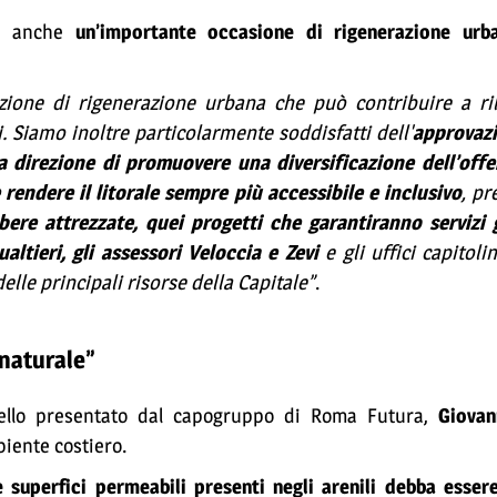
a anche
un’importante occasione di rigenerazione urba
ione di rigenerazione urbana che può contribuire a ril
i. Siamo inoltre particolarmente soddisfatti dell'
approvazi
direzione di promuovere una diversificazione dell’offer
rendere il litorale sempre più accessibile e inclusivo
, pr
ibere attrezzate, quei progetti che garantiranno servizi g
altieri, gli assessori Veloccia e Zevi
e gli uffici capitoli
lle principali risorse della Capitale”
.
naturale”
ello presentato dal capogruppo di Roma Futura,
Giovan
biente costiero.
e superfici permeabili presenti negli arenili debba esse