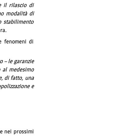
il rilascio di
no modalità di
o stabilimento
ra.
re fenomeni di
o – le garanzie
po al medesimo
, di fatto, una
opolizzazione e
he nei prossimi