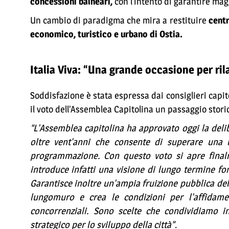
concessioni balneari,
con l’intento di garantire magg
Un cambio di paradigma che mira a restituire
centr
economico, turistico e urbano di Ostia.
Italia Viva: “Una grande occasione per ril
Soddisfazione è stata espressa dai consiglieri capitol
il voto dell’Assemblea Capitolina un passaggio storic
“L'Assemblea capitolina ha approvato oggi la delib
oltre vent'anni che consente di superare una 
programmazione. Con questo voto si apre fin
introduce infatti una visione di lungo termine fon
Garantisce inoltre un'ampia fruizione pubblica del
lungomuro e crea le condizioni per l'affidame
concorrenziali. Sono scelte che condividiamo i
strategico per lo sviluppo della città”
.