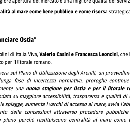
iore apertura del mercato e una migliore qualità dei servizi
alità al mare come bene pubblico e come risors
a strategica
anciare Ostia”
ini di Italia Viva,
Valerio Casini e Francesca Leoncini
, che
o per il litorale romano.
era sul Piano di Utilizzazione degli Arenili, un provvedi
lunga fase di incertezza normativa, proroghe continue
almente una
nuova stagione per Ostia e per il litorale
data su maggiore accessibilità, trasparenza e qualità di s
le spiagge, aumenta i varchi di accesso al mare, avvia l’a
nto delle concessioni attraverso procedure pubbliche 
n pieno perché restituiscono centralità al mare come 