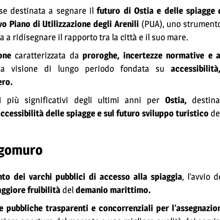
se destinata a segnare il
futuro di Ostia e delle spiagge 
o Piano di Utilizzazione degli Arenili
(PUA), uno strumento
 a ridisegnare il rapporto tra la città e il suo mare.
ione
caratterizzata da
proroghe, incertezze normative e 
na visione di lungo periodo fondata su
accessibilit
ero.
più significativi degli ultimi anni per
Ostia,
destina
accessibilità delle spiagge e sul futuro sviluppo turistico
del
ungomuro
to dei varchi pubblici di accesso alla spiaggia
, l’avvio 
giore fruibilità
del
demanio marittimo.
 pubbliche trasparenti e concorrenziali per l’assegnazion