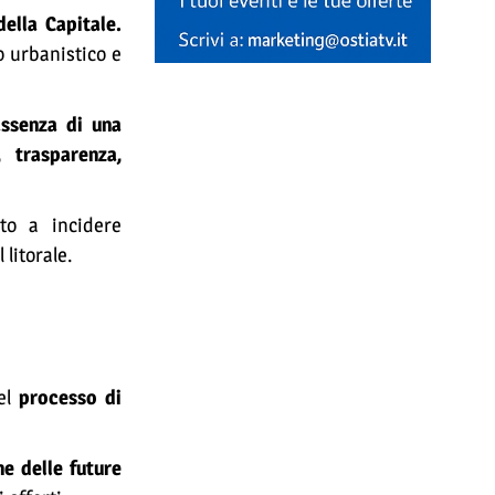
della Capitale.
 urbanistico e
assenza di una
à, trasparenza,
to a incidere
 litorale.
del
processo di
e delle future