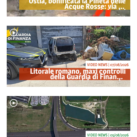
Ostia, bonificata la Pineta delle
Acque Rosse: via gli
accampamenti abusivi
VIDEO NEWS | 07/08/2026
Litorale romano, maxi controlli
della Guardia di Finanza:
sequestrati droga, armi e
ricambi di auto rubate
VIDEO NEWS | 05/08/2026