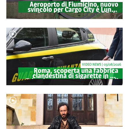
Aeroporto di Fiumicino, nuovo
svincolo per Cargo City e Lunga
Sosta: investimento ADR da
oltre 40 milioni
VIDEO NEWS | 03/08/2026
Roma, scoperta una fabbrica
clandestina di sigarette in via
Trigoria: sequestrati 1.350 kg di
tabacco