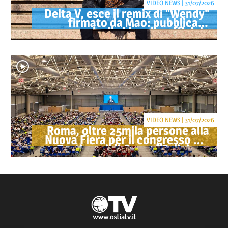
VIDEO NEWS | 31/07/2026
Delta V, esce il remix di "Wendy"
firmato da Mao: pubblicato
anche il videoclip ufficiale
VIDEO NEWS | 31/07/2026
Roma, oltre 25mila persone alla
Nuova Fiera per il congresso dei
Testimoni di Geova "Felici per
sempre"