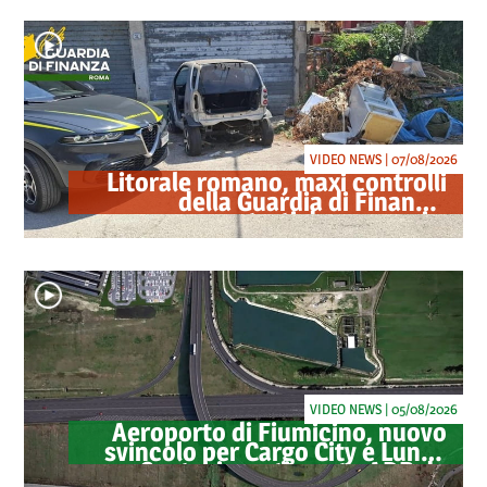
VIDEO NEWS | 07/08/2026
Litorale romano, maxi controlli
della Guardia di Finanza:
sequestrati droga, armi e
ricambi di auto rubate
VIDEO NEWS | 05/08/2026
Aeroporto di Fiumicino, nuovo
svincolo per Cargo City e Lunga
Sosta: investimento ADR da