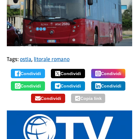
Tags:
ostia
,
litorale romano
Condividi
Condividi
Condividi
Condividi
Condividi
Condividi
Condividi
Copia link