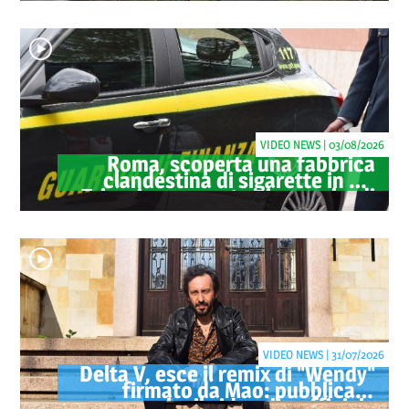
oltre 40 milioni
VIDEO NEWS | 03/08/2026
Roma, scoperta una fabbrica
clandestina di sigarette in via
Trigoria: sequestrati 1.350 kg di
tabacco
VIDEO NEWS | 31/07/2026
Delta V, esce il remix di "Wendy"
firmato da Mao: pubblicato
anche il videoclip ufficiale