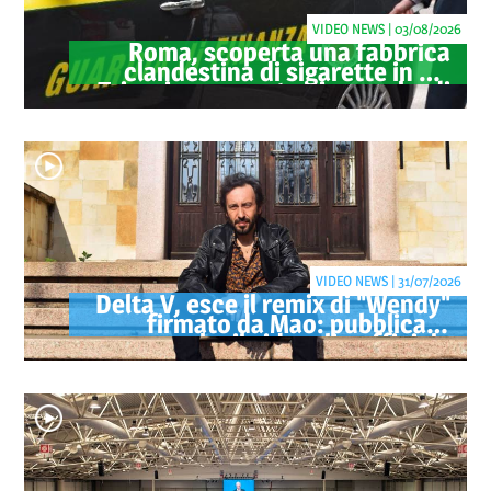
VIDEO NEWS | 03/08/2026
Roma, scoperta una fabbrica
clandestina di sigarette in via
Trigoria: sequestrati 1.350 kg di
tabacco
VIDEO NEWS | 31/07/2026
Delta V, esce il remix di "Wendy"
firmato da Mao: pubblicato
anche il videoclip ufficiale