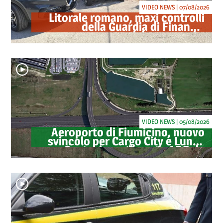
VIDEO NEWS | 07/08/2026
Litorale romano, maxi controlli
della Guardia di Finanza:
sequestrati droga, armi e
ricambi di auto rubate
VIDEO NEWS | 05/08/2026
Aeroporto di Fiumicino, nuovo
svincolo per Cargo City e Lunga
Sosta: investimento ADR da
oltre 40 milioni