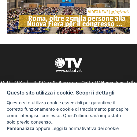
VIDEO NEWS | 31/07/2026
Roma, oltre 25mila persone alla
Nuova Fiera per il congresso dei
Testimoni di Geova "Felici per
sempre"
OstiaTV S.r.l. - P. IVA 10648291002 - Ostia TV News, iscr. trib.
di Roma n° 197/2010 - direttore responsabile: Silvia Tocci
Questo sito utilizza i cookie. Scopri i dettagli
Questo sito utilizza cookie essenziali per garantirne il
corretto funzionamento e cookie di tracciamento per capire
come interagisci con esso. Quest'ultimo sarà impostato
Informazioni utili
solo previo consenso..
Personalizza
oppure
Leggi la normativativa dei cookie