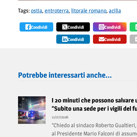
Tags:
ostia
,
entroterra
,
litorale romano
,
acilia
Condividi
Condividi
Condividi
Condividi
Condividi
Potrebbe interessarti anche...
I 20 minuti che possono salvare un
“Subito una sede per i vigili del f
11/07/2026
“Chiedo al sindaco Roberto Gualtieri, 
al Presidente Mario Falconi di assume