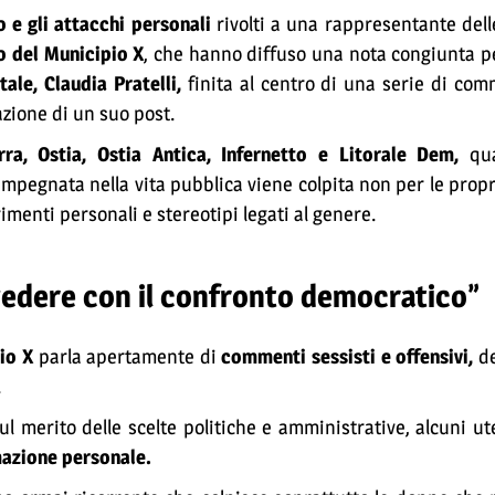
 e gli attacchi personali
rivolti a una rappresentante delle
o del Municipio X
, che hanno diffuso una nota congiunta p
tale, Claudia Pratelli,
finita al centro di una serie di com
azione di un suo post.
rra, Ostia, Ostia Antica, Infernetto e Litorale Dem,
qua
pegnata nella vita pubblica viene colpita non per le propri
menti personali e stereotipi legati al genere.
vedere con il confronto democratico”
io X
parla apertamente di
commenti sessisti e offensivi,
de
.
l merito delle scelte politiche e amministrative, alcuni u
imazione personale.