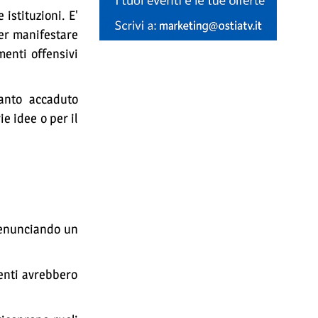
 istituzioni. E'
er manifestare
menti offensivi
nto accaduto
e idee o per il
nunciando un
tenti avrebbero