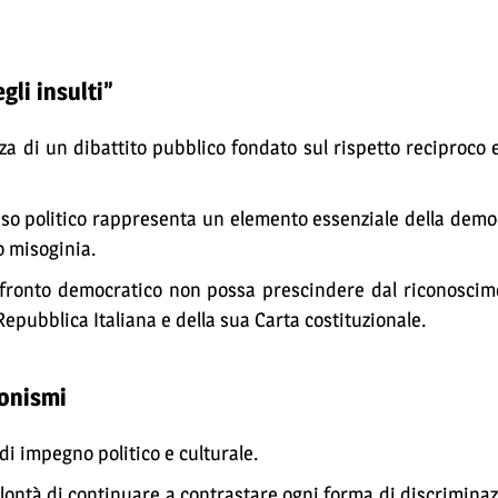
li insulti”
a di un dibattito pubblico fondato sul rispetto reciproco 
enso politico rappresenta un elemento essenziale della dem
o misoginia.
onfronto democratico non possa prescindere dal riconoscim
 Repubblica Italiana e della sua Carta costituzionale.
ionismi
i impegno politico e culturale.
volontà di continuare a contrastare ogni forma di discrimina