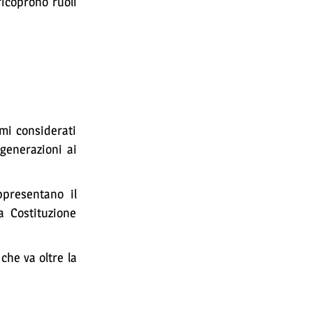
ricoprono ruoli
emi considerati
 generazioni ai
ppresentano il
a Costituzione
che va oltre la