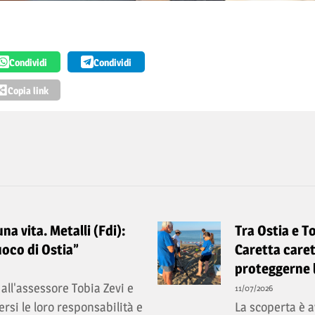
Condividi
Condividi
Copia link
a vita. Metalli (Fdi):
Tra Ostia e T
uoco di Ostia”
Caretta caret
proteggerne 
all'assessore Tobia Zevi e
11/07/2026
rsi le loro responsabilità e
La scoperta è a