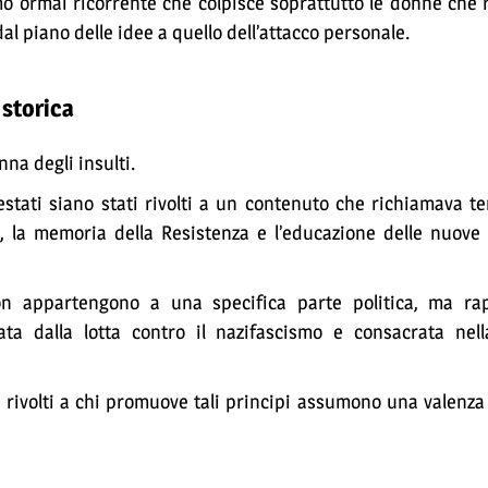
mo ormai ricorrente che colpisce soprattutto le donne che 
dal piano delle idee a quello dell’attacco personale.
 storica
nna degli insulti.
estati siano stati rivolti a un contenuto che richiamava t
o, la memoria della Resistenza e l’educazione delle nuove
non appartengono a una specifica parte politica, ma ra
ta dalla lotta contro il nazifascismo e consacrata nell
i rivolti a chi promuove tali principi assumono una valenza 