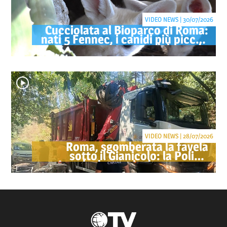
VIDEO NEWS | 30/07/2026
Cucciolata al Bioparco di Roma:
nati 5 Fennec, i canidi più piccoli
del mondo
VIDEO NEWS | 28/07/2026
Roma, sgomberata la favela
sotto il Gianicolo: la Polizia
Locale denuncia due persone