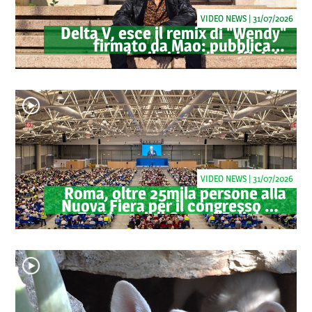
VIDEO NEWS | 31/07/2026
Delta V, esce il remix di "Wendy"
firmato da Mao: pubblicato
anche il videoclip ufficiale
VIDEO NEWS | 31/07/2026
Roma, oltre 25mila persone alla
Nuova Fiera per il congresso dei
Testimoni di Geova "Felici per
sempre"