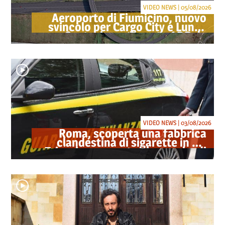
VIDEO NEWS | 05/08/2026
Aeroporto di Fiumicino, nuovo
svincolo per Cargo City e Lunga
Sosta: investimento ADR da
oltre 40 milioni
VIDEO NEWS | 03/08/2026
Roma, scoperta una fabbrica
clandestina di sigarette in via
Trigoria: sequestrati 1.350 kg di
tabacco