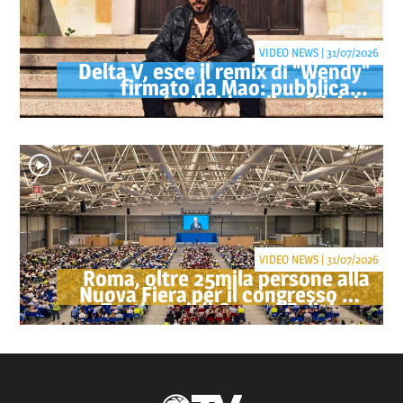
VIDEO NEWS | 31/07/2026
Delta V, esce il remix di "Wendy"
firmato da Mao: pubblicato
anche il videoclip ufficiale
VIDEO NEWS | 31/07/2026
Roma, oltre 25mila persone alla
Nuova Fiera per il congresso dei
Testimoni di Geova "Felici per
sempre"