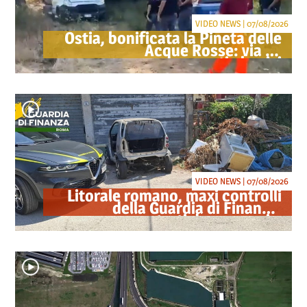
VIDEO NEWS | 07/08/2026
Ostia, bonificata la Pineta delle
Acque Rosse: via gli
accampamenti abusivi
VIDEO NEWS | 07/08/2026
Litorale romano, maxi controlli
della Guardia di Finanza:
sequestrati droga, armi e
ricambi di auto rubate