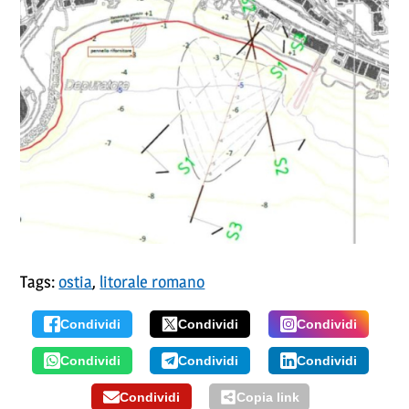
Tags:
ostia
,
litorale romano
Condividi
Condividi
Condividi
Condividi
Condividi
Condividi
Condividi
Copia link