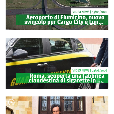
VIDEO NEWS | 05/08/2026
Aeroporto di Fiumicino, nuovo
svincolo per Cargo City e Lunga
Sosta: investimento ADR da
oltre 40 milioni
VIDEO NEWS | 03/08/2026
Roma, scoperta una fabbrica
clandestina di sigarette in via
Trigoria: sequestrati 1.350 kg di
tabacco