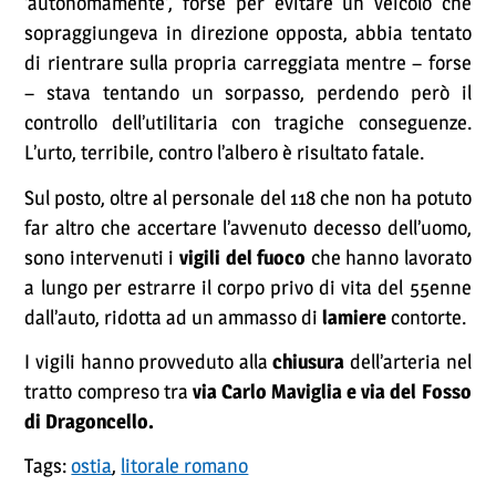
‘autonomamente’, forse per evitare un veicolo che
sopraggiungeva in direzione opposta, abbia tentato
di rientrare sulla propria carreggiata mentre – forse
– stava tentando un sorpasso, perdendo però il
controllo dell’utilitaria con tragiche conseguenze.
L’urto, terribile, contro l’albero è risultato fatale.
Sul posto, oltre al personale del 118 che non ha potuto
far altro che accertare l’avvenuto decesso dell’uomo,
sono intervenuti i
vigili del fuoco
che hanno lavorato
a lungo per estrarre il corpo privo di vita del 55enne
dall’auto, ridotta ad un ammasso di
lamiere
contorte.
I vigili hanno provveduto alla
chiusura
dell’arteria nel
tratto compreso tra
via Carlo Maviglia e via del Fosso
di Dragoncello.
Tags:
ostia
,
litorale romano