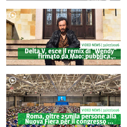
tabacco
VIDEO NEWS | 31/07/2026
Delta V, esce il remix di "Wendy"
firmato da Mao: pubblicato
anche il videoclip ufficiale
VIDEO NEWS | 31/07/2026
Roma, oltre 25mila persone alla
Nuova Fiera per il congresso dei
Testimoni di Geova "Felici per