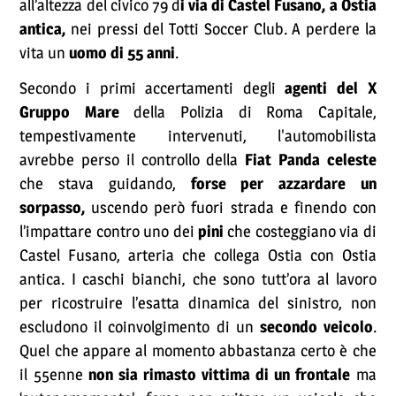
all’altezza del civico 79 d
i via di Castel Fusano, a Ostia
antica,
nei pressi del Totti Soccer Club. A perdere la
vita un
uomo di 55 anni
.
Secondo i primi accertamenti degli
agenti del X
Gruppo Mare
della Polizia di Roma Capitale,
tempestivamente intervenuti, l'automobilista
avrebbe perso il controllo della
Fiat Panda celeste
che stava guidando,
forse per azzardare un
sorpasso,
uscendo però fuori strada e finendo con
l’impattare contro uno dei
pini
che costeggiano via di
Castel Fusano, arteria che collega Ostia con Ostia
antica. I caschi bianchi, che sono tutt’ora al lavoro
per ricostruire l’esatta dinamica del sinistro, non
escludono il coinvolgimento di un
secondo veicolo
.
Quel che appare al momento abbastanza certo è che
il 55enne
non sia rimasto vittima di un frontale
ma