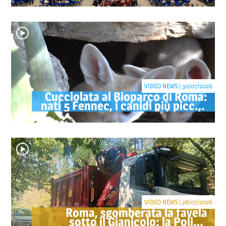
sempre"
VIDEO NEWS | 30/07/2026
Cucciolata al Bioparco di Roma:
nati 5 Fennec, i canidi più piccoli
del mondo
VIDEO NEWS | 28/07/2026
Roma, sgomberata la favela
sotto il Gianicolo: la Polizia