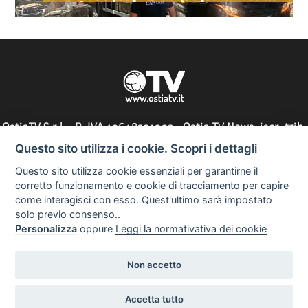
Locale denuncia due persone
OstiaTV S.r.l. - P. IVA 10648291002 - Ostia TV News, iscr. trib.
di Roma n° 197/2010 - direttore responsabile: Silvia Tocci
Questo sito utilizza i cookie. Scopri i dettagli
Questo sito utilizza cookie essenziali per garantirne il
corretto funzionamento e cookie di tracciamento per capire
come interagisci con esso. Quest'ultimo sarà impostato
Informazioni utili
solo previo consenso..
Personalizza
oppure
Leggi la normativativa dei cookie
Non accetto
Copyright 2023
Realizzazione siti web
Accetta tutto