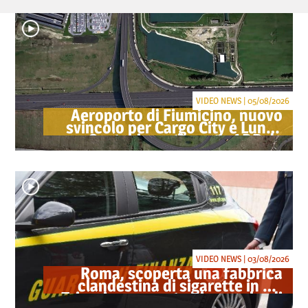
VIDEO NEWS | 05/08/2026
Aeroporto di Fiumicino, nuovo
svincolo per Cargo City e Lunga
Sosta: investimento ADR da
oltre 40 milioni
VIDEO NEWS | 03/08/2026
Roma, scoperta una fabbrica
clandestina di sigarette in via
Trigoria: sequestrati 1.350 kg di