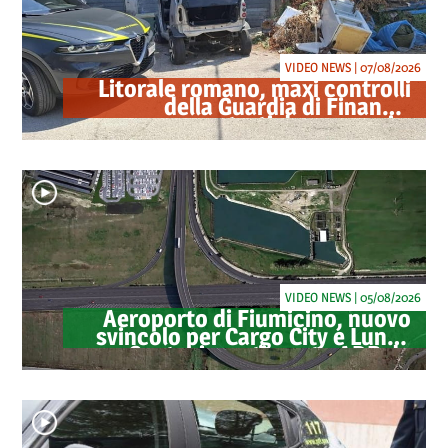
VIDEO NEWS | 07/08/2026
Litorale romano, maxi controlli
della Guardia di Finanza:
sequestrati droga, armi e
ricambi di auto rubate
VIDEO NEWS | 05/08/2026
Aeroporto di Fiumicino, nuovo
svincolo per Cargo City e Lunga
Sosta: investimento ADR da
oltre 40 milioni