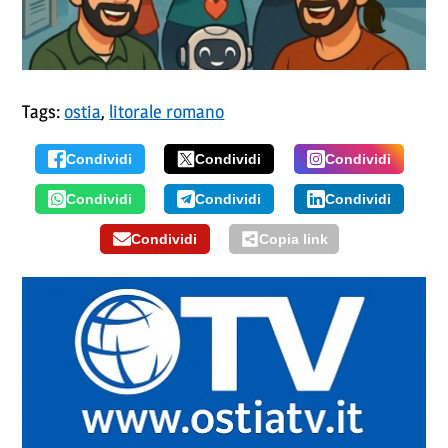
Tags:
ostia
,
litorale romano
Condividi
Condividi
Condividi
Condividi
Condividi
Condividi
Condividi
Copia link