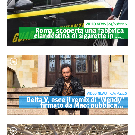
VIDEO NEWS | 03/08/2026
Roma, scoperta una fabbrica
clandestina di sigarette in via
Trigoria: sequestrati 1.350 kg di
tabacco
VIDEO NEWS | 31/07/2026
Delta V, esce il remix di "Wendy"
firmato da Mao: pubblicato
anche il videoclip ufficiale