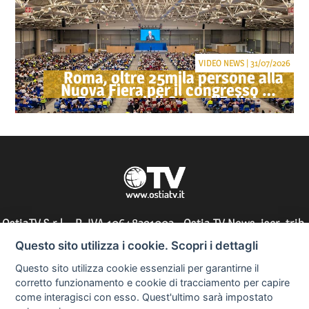
VIDEO NEWS | 31/07/2026
Roma, oltre 25mila persone alla
Nuova Fiera per il congresso dei
Testimoni di Geova "Felici per
sempre"
OstiaTV S.r.l. - P. IVA 10648291002 - Ostia TV News, iscr. trib.
di Roma n° 197/2010 - direttore responsabile: Silvia Tocci
Questo sito utilizza i cookie. Scopri i dettagli
Questo sito utilizza cookie essenziali per garantirne il
corretto funzionamento e cookie di tracciamento per capire
come interagisci con esso. Quest'ultimo sarà impostato