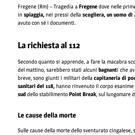
Fregene (Rm) – Tragedia a
Fregene
dove nelle prime
in
spiaggia,
nei pressi della
scogliera, un uomo di
avuto con sé i documenti.
La richiesta al 112
Secondo quanto si apprende, a fare la macabra sco
del mattino, sarebbero stati alcuni
bagnant
i che av
breve, sono giunti i militari della
capitaneria di po
sanitari del 118,
hanno rinvenuto il corpo esanime su
sud
dello stabilimento
Point Break
, sul lungomare d
Le cause della morte
Sulle cause della morte dello sventurato cingalese, 