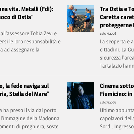
a vita. Metalli (Fdi):
Tra Ostia e T
uoco di Ostia”
Caretta caret
proteggerne 
all'assessore Tobia Zevi e
11/07/2026
rsi le loro responsabilità e
La scoperta è a
a ad assegnare la
cittadini. La 
sicurezza l'are
Tartalazio hann
, la fede naviga sul
Cinema sotto l
ia, Stella del Mare”
Fiumicino: in
11/07/2026
 ha preso il via dal porto
Ultimo appunta
ri l'immagine della Madonna
capolavori dell
momenti di preghiera, soste
Sordi. Ingresso