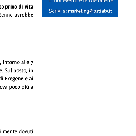
ato
privo di vita
 46enne avrebbe
, intorno alle 7
e. Sul posto, in
di Fregene e ai
rova poco più a
ilmente dovuti