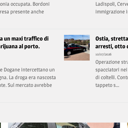
olonia occupata. Bordoni
Ladispoli, Cerv
rpresa presente anche
immigrazione ir
ta un maxi traffico di
Ostia, stretta
rijuana al porto.
arresti, otto
10/07/2026
Operazione stra
lle Dogane intercettano un
spacciatori nei
gna. La droga era nascosta
di coltelli. Con
ante. Sul mercato avrebbe
tappeto s...