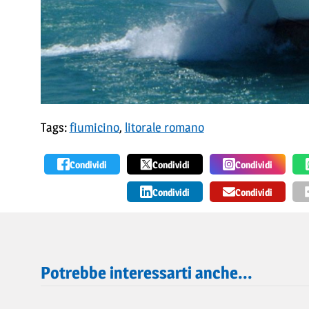
Tags:
fiumicino
,
litorale romano
Condividi
Condividi
Condividi
Condividi
Condividi
Potrebbe interessarti anche...