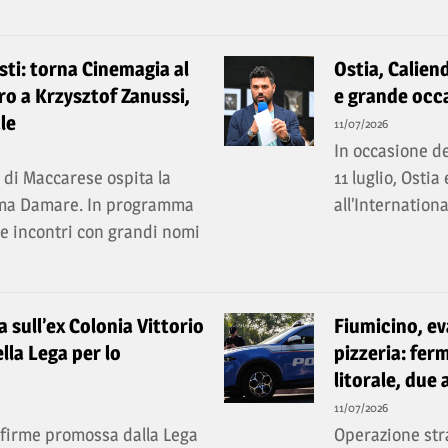
ti: torna Cinemagia al
Ostia, Caliend
o a Krzysztof Zanussi,
e grande occa
le
11/07/2026
In occasione de
e di Maccarese ospita la
11 luglio, Ostia
ema Damare. In programma
all’Internation
a e incontri con grandi nomi
ia sull’ex Colonia Vittorio
Fiumicino, ev
lla Lega per lo
pizzeria: ferm
litorale, due 
11/07/2026
a firme promossa dalla Lega
Operazione stra