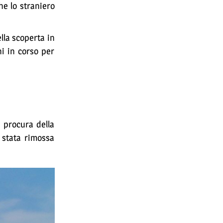
he lo straniero
lla scoperta in
i in corso per
a procura della
 stata rimossa