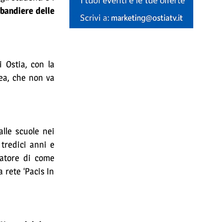
e
bandiere delle
 Ostia, con la
ea, che non va
lle scuole nei
tredici anni e
catore di come
 rete ‘Pacis In