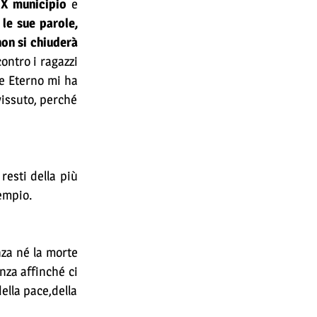
 X municipio
e
le sue parole,
non si chiuderà
ontro i ragazzi
re Eterno mi ha
vissuto, perché
resti della più
empio.
nza né la morte
nza affinché ci
della pace,della