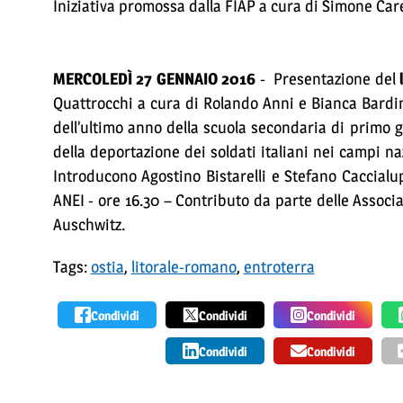
Iniziativa promossa dalla FIAP a cura di Simone Care
MERCOLEDÌ 27 GENNAIO 2016
- Presentazione del
l
Quattrocchi a cura di Rolando Anni e Bianca Bardini
dell’ultimo anno della scuola secondaria di primo gr
della deportazione dei soldati italiani nei campi nazi
Introducono Agostino Bistarelli e Stefano Caccialu
ANEI - ore 16.30 – Contributo da parte delle Associaz
Auschwitz.
Tags:
ostia
,
litorale-romano
,
entroterra
Condividi
Condividi
Condividi
Condividi
Condividi