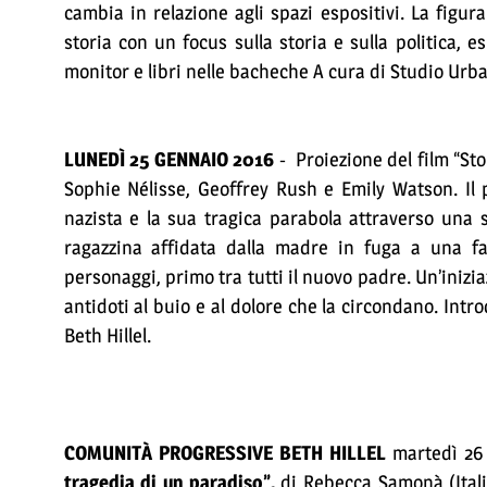
cambia in relazione agli spazi espositivi. La figura
storia con un focus sulla storia e sulla politica, e
monitor e libri nelle bacheche A cura di Studio Urb
LUNEDÌ 25 GENNAIO 2016
- Proiezione del film “Sto
Sophie Nélisse, Geoffrey Rush e Emily Watson. Il 
nazista e la sua tragica parabola attraverso una 
ragazzina affidata dalla madre in fuga a una fam
personaggi, primo tra tutti il nuovo padre. Un’iniz
antidoti al buio e al dolore che la circondano. Int
Beth Hillel.
COMUNITÀ PROGRESSIVE BETH HILLEL
martedì 26 
tragedia di un paradiso”,
di Rebecca Samonà (Italia,