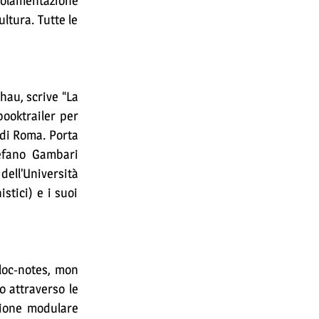
golamentazione
ltura. Tutte le
hau, scrive “La
booktrailer per
e di Roma. Porta
tefano Gambari
 dell’Università
stici) e i suoi
loc-notes, mon
o attraverso le
zione modulare