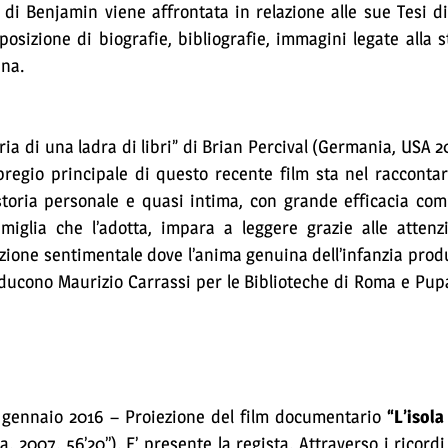
 di Benjamin viene affrontata in relazione alle sue Tesi di 
sposizione di biografie, bibliografie, immagini legate alla s
ana.
ria di una ladra di libri” di Brian Percival (Germania, USA 20
pregio principale di questo recente film sta nel racconta
storia personale e quasi intima, con grande efficacia com
iglia che l’adotta, impara a leggere grazie alle attenzi
iazione sentimentale dove l’anima genuina dell’infanzia prod
roducono Maurizio Carrassi per le Biblioteche di Roma e Pu
gennaio 2016 – Proiezione del film documentario
“L’isola
 2007, 56’20’’). E’ presente la regista. Attraverso i ricord