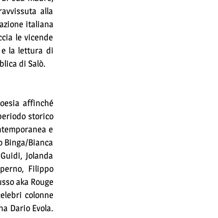
ravvissuta alla
pazione italiana
cia le vicende
 e la lettura di
blica di Salò.
oesia affinché
periodo storico
ontemporanea e
so Binga/Bianca
Guidi, Jolanda
iperno, Filippo
Russo aka Rouge
celebri colonne
na Dario Evola.