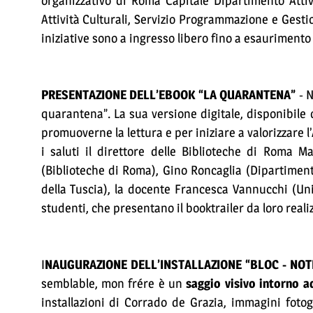
organizzativo di Roma Capitale Dipartimento Atti
Attività Culturali, Servizio Programmazione e Gesti
iniziative sono a ingresso libero fino a esaurimento 
PRESENTAZIONE DELL’EBOOK “LA QUARANTENA”
- N
quarantena”. La sua versione digitale, disponibile 
promuoverne la lettura e per iniziare a valorizzare l
i saluti il direttore delle Biblioteche di Roma 
(Biblioteche di Roma), Gino Roncaglia (Dipartimento d
della Tuscia), la docente Francesca Vannucchi (Uni
studenti, che presentano il booktrailer da loro real
I
NAUGURAZIONE DELL’INSTALLAZIONE “BLOC - NO
semblable, mon frére è un
saggio visivo intorno a
installazioni di Corrado de Grazia, immagini fot