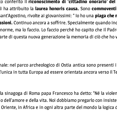
o conferito il
riconoscimento di ‘cittadino onorario’ del
i ha attribuito la
laurea honoris causa.
Sono
commoventi 
sant’Agostino, rivolte ai giovanissimi: “ Io ho una
piaga che 
ssioni.
Continuo ancora a soffrire. Specialmente quando inc
norme, ma lo faccio. Lo faccio perché ho capito che il Pad
parte di questa nuova generazione la memoria di ciò che ho 
le: nel parco archeologico di Ostia antica sono presenti i 
’unica in tutta Europa ad essere orientata ancora verso il T
alla sinagoga di Roma papa Francesco ha detto: “Né la viole
io dell'amore e della vita. Noi dobbiamo pregarlo con insiste
 Oriente, in Africa e in ogni altra parte del mondo la logica 