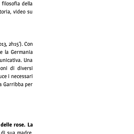
filosofia della
toria, video su
13, 2h15’). Con
re la Germania
unicativa. Una
oni di diversi
uce i necessari
pa Garribba per
 delle rose. La
i di sua madre,