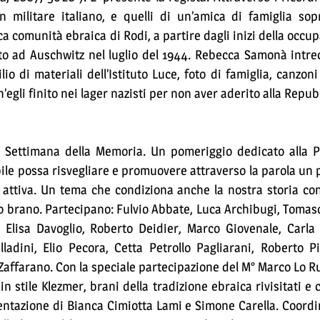
n militare italiano, e quelli di un’amica di famiglia sop
ica comunità ebraica di Rodi, a partire dagli inizi della occu
to ad Auschwitz nel luglio del 1944. Rebecca Samonà intrec
io di materiali dell’Istituto Luce, foto di famiglia, canzoni
h’egli finito nei lager nazisti per non aver aderito alla Repub
a Settimana della Memoria. Un pomeriggio dedicato alla P
le possa risvegliare e promuovere attraverso la parola un 
 attiva. Un tema che condiziona anche la nostra storia c
rio brano. Partecipano: Fulvio Abbate, Luca Archibugi, Toma
Elisa Davoglio, Roberto Deidier, Marco Giovenale, Carla 
ladini, Elio Pecora, Cetta Petrollo Pagliarani, Roberto P
Zaffarano. Con la speciale partecipazione del M° Marco Lo 
n stile Klezmer, brani della tradizione ebraica rivisitati e 
ntazione di Bianca Cimiotta Lami e Simone Carella. Coordi