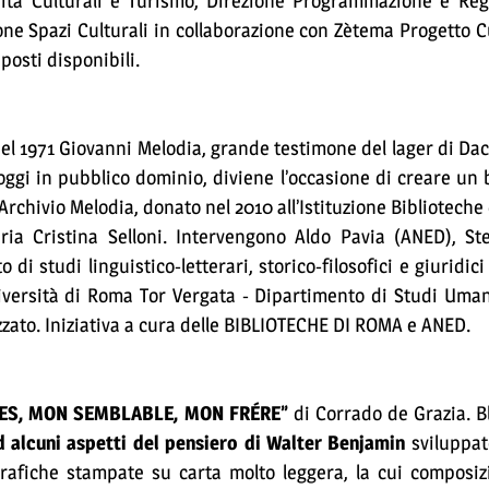
vità Culturali e Turismo, Direzione Programmazione e Re
one Spazi Culturali in collaborazione con Zètema Progetto Cu
posti disponibili.
el 1971 Giovanni Melodia, grande testimone del lager di Dac
oggi in pubblico dominio, diviene l’occasione di creare un 
’Archivio Melodia, donato nel 2010 all’Istituzione Bibliotech
Maria Cristina Selloni. Intervengono Aldo Pavia (ANED), S
i studi linguistico-letterari, storico-filosofici e giuridici
versità di Roma Tor Vergata - Dipartimento di Studi Umani
izzato. Iniziativa a cura delle BIBLIOTECHE DI ROMA e ANED.
TES, MON SEMBLABLE, MON FRÉRE”
di Corrado de Grazia. B
d alcuni aspetti del pensiero di Walter Benjamin
sviluppat
ografiche stampate su carta molto leggera, la cui composi