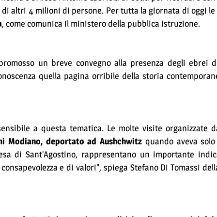
 di altri 4 milioni di persone. Per tutta la giornata di oggi l
a
, come comunica il ministero della pubblica istruzione.
romosso un breve convegno alla presenza degli ebrei di
onoscenza quella pagina orribile della storia contemporan
nsibile a questa tematica. Le molte visite organizzate da
i Modiano, deportato ad Aushchwitz
quando aveva solo 
iesa di Sant’Agostino, rappresentano un importante indi
consapevolezza e di valori”, spiega Stefano Di Tomassi della