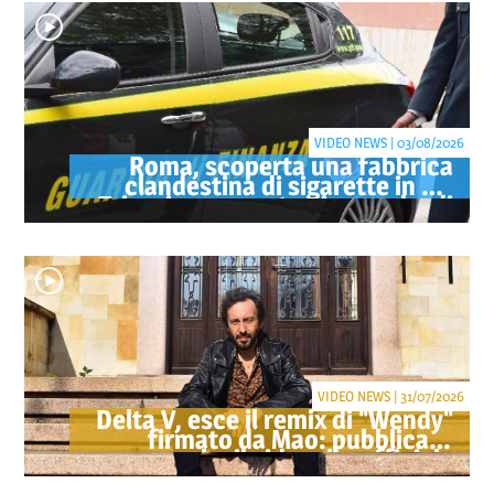
VIDEO NEWS | 03/08/2026
Roma, scoperta una fabbrica
clandestina di sigarette in via
Trigoria: sequestrati 1.350 kg di
tabacco
VIDEO NEWS | 31/07/2026
Delta V, esce il remix di "Wendy"
firmato da Mao: pubblicato
anche il videoclip ufficiale