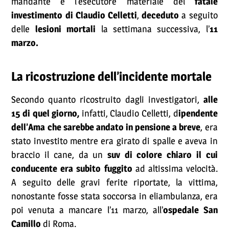
mandante e l’esecutore materiale del
fatale
investimento di Claudio Celletti
,
deceduto
a seguito
delle
lesioni mortali
la settimana successiva, l’
11
marzo.
La ricostruzione dell’incidente mortale
Secondo quanto ricostruito dagli investigatori,
alle
15 di quel giorno,
infatti, Claudio Celletti, d
ipendente
dell’Ama che sarebbe andato in pensione a breve
, era
stato investito mentre era girato di spalle e aveva in
braccio il cane, da un
suv di colore chiaro il cui
conducente era subito fuggito
ad altissima velocità.
A seguito delle gravi ferite riportate, la vittima,
nonostante fosse stata soccorsa in eliambulanza, era
poi venuta a mancare l’11 marzo, all’
ospedale San
Camillo
di Roma.