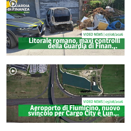
VIDEO NEWS | 07/08/2026
Litorale romano, maxi controlli
della Guardia di Finanza:
sequestrati droga, armi e
ricambi di auto rubate
VIDEO NEWS | 05/08/2026
Aeroporto di Fiumicino, nuovo
svincolo per Cargo City e Lunga
Sosta: investimento ADR da
oltre 40 milioni