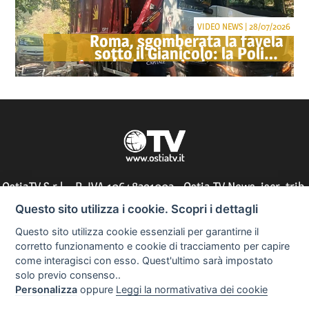
VIDEO NEWS | 28/07/2026
Roma, sgomberata la favela
sotto il Gianicolo: la Polizia
Locale denuncia due persone
OstiaTV S.r.l. - P. IVA 10648291002 - Ostia TV News, iscr. trib.
di Roma n° 197/2010 - direttore responsabile: Silvia Tocci
Questo sito utilizza i cookie. Scopri i dettagli
Questo sito utilizza cookie essenziali per garantirne il
corretto funzionamento e cookie di tracciamento per capire
come interagisci con esso. Quest'ultimo sarà impostato
Informazioni utili
solo previo consenso..
Personalizza
oppure
Leggi la normativativa dei cookie