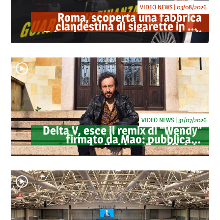
VIDEO NEWS | 03/08/2026
Roma, scoperta una fabbrica
clandestina di sigarette in via
Trigoria: sequestrati 1.350 kg di
tabacco
VIDEO NEWS | 31/07/2026
Delta V, esce il remix di "Wendy"
firmato da Mao: pubblicato
anche il videoclip ufficiale