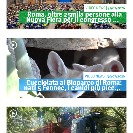
VIDEO NEWS | 31/07/2026
Roma, oltre 25mila persone alla
Nuova Fiera per il congresso dei
Testimoni di Geova "Felici per
sempre"
VIDEO NEWS | 30/07/2026
Cucciolata al Bioparco di Roma:
nati 5 Fennec, i canidi più piccoli
del mondo