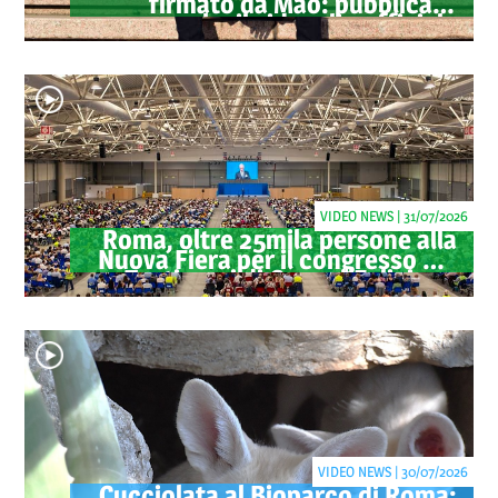
firmato da Mao: pubblicato
anche il videoclip ufficiale
VIDEO NEWS | 31/07/2026
Roma, oltre 25mila persone alla
Nuova Fiera per il congresso dei
Testimoni di Geova "Felici per
sempre"
VIDEO NEWS | 30/07/2026
Cucciolata al Bioparco di Roma: