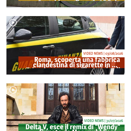
Sosta: investimento ADR da
oltre 40 milioni
VIDEO NEWS | 03/08/2026
Roma, scoperta una fabbrica
clandestina di sigarette in via
Trigoria: sequestrati 1.350 kg di
tabacco
VIDEO NEWS | 31/07/2026
Delta V, esce il remix di "Wendy"