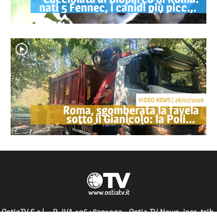
nati 5 Fennec, i canidi più piccoli
del mondo
VIDEO NEWS | 28/07/2026
Roma, sgomberata la favela
sotto il Gianicolo: la Polizia
Locale denuncia due persone
OstiaTV S.r.l. - P. IVA 10648291002 - Ostia TV News, iscr. trib.