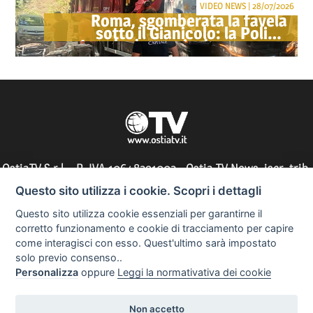
VIDEO NEWS | 28/07/2026
Roma, sgomberata la favela
sotto il Gianicolo: la Polizia
Locale denuncia due persone
OstiaTV S.r.l. - P. IVA 10648291002 - Ostia TV News, iscr. trib.
di Roma n° 197/2010 - direttore responsabile: Silvia Tocci
Questo sito utilizza i cookie. Scopri i dettagli
Questo sito utilizza cookie essenziali per garantirne il
corretto funzionamento e cookie di tracciamento per capire
come interagisci con esso. Quest'ultimo sarà impostato
Informazioni utili
solo previo consenso..
Personalizza
oppure
Leggi la normativativa dei cookie
Non accetto