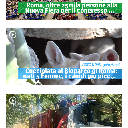
Roma, oltre 25mila persone alla
Nuova Fiera per il congresso dei
Testimoni di Geova "Felici per
sempre"
VIDEO NEWS | 30/07/2026
Cucciolata al Bioparco di Roma:
nati 5 Fennec, i canidi più piccoli
del mondo