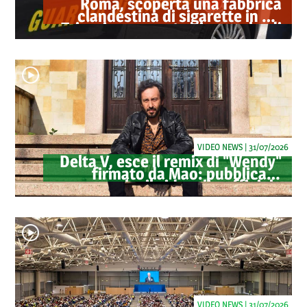
Roma, scoperta una fabbrica
clandestina di sigarette in via
Trigoria: sequestrati 1.350 kg di
tabacco
VIDEO NEWS | 31/07/2026
Delta V, esce il remix di "Wendy"
firmato da Mao: pubblicato
anche il videoclip ufficiale
VIDEO NEWS | 31/07/2026