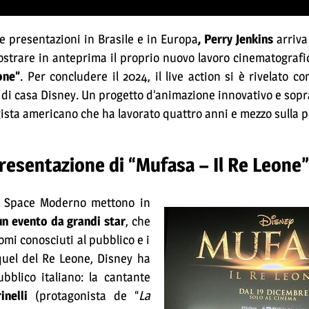
e presentazioni in Brasile e in Europa
, Perry Jenkins
arriva
strare in anteprima il proprio nuovo lavoro cinematograf
one”
. Per concludere il 2024, il live action si è rivelato co
 di casa Disney. Un progetto d’animazione innovativo e sopr
gista americano che ha lavorato quattro anni e mezzo sulla pe
resentazione di “Mufasa – Il Re Leone
e Space Moderno mettono in
un evento da grandi star
, che
omi conosciuti al pubblico e i
equel del Re Leone, Disney ha
blico italiano: la cantante
nelli
(protagonista de “
La