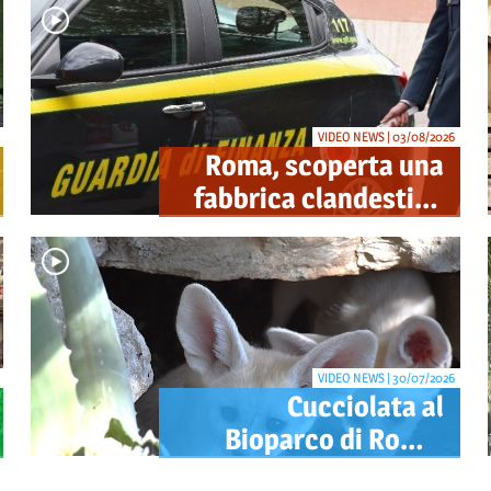
VIDEO NEWS | 03/08/2026
Roma, scoperta una
fabbrica clandestina
di sigarette in via
Trigoria: sequestrati
1.350 kg di tabacco
VIDEO NEWS | 30/07/2026
Cucciolata al
Bioparco di Roma:
nati 5 Fennec, i canidi