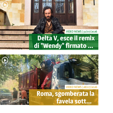
VIDEO NEWS | 31/07/2026
Delta V, esce il remix
di "Wendy" firmato da
Mao: pubblicato
anche il videoclip
ufficiale
VIDEO NEWS | 28/07/2026
Roma, sgomberata la
favela sotto il
Gianicolo: la Polizia