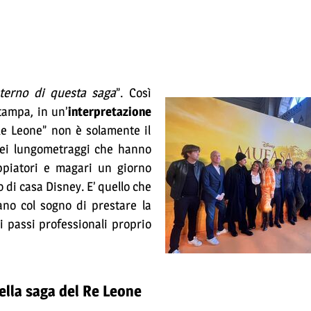
nterno di questa saga
”. Così
tampa, in un’
interpretazione
l Re Leone” non è solamente il
uei lungometraggi che hanno
oppiatori e magari un giorno
 di casa Disney. E’ quello che
iano col sogno di prestare la
 passi professionali proprio
nella saga del Re Leone