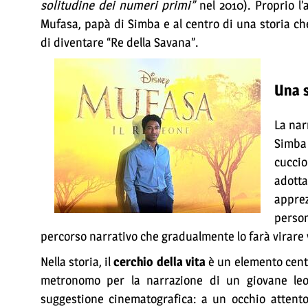
solitudine dei numeri primi”
nel 2010). Proprio l’
Mufasa, papà di Simba e al centro di una storia ch
di diventare “Re della Savana”.
Una s
La nar
Simba 
cuccio
adotta
apprez
perso
percorso narrativo che gradualmente lo farà virare
Nella storia, il
cerchio della vita
è un elemento centra
metronomo per la narrazione di un giovane leon
suggestione cinematografica: a un occhio attento,