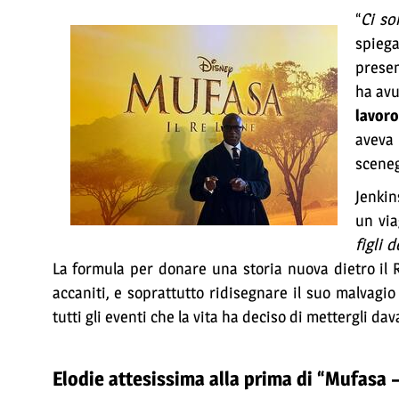
“
Ci so
spiega
presen
ha avu
lavor
aveva
sceneg
Jenkin
un via
figli 
La formula per donare una storia nuova dietro il
accaniti, e soprattutto ridisegnare il suo malvagi
tutti gli eventi che la vita ha deciso di mettergli dav
Elodie attesissima alla prima di “Mufasa 