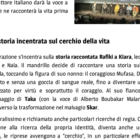
attore italiano darà la voce a
e ne racconterà la vita prima
toria incentrata sul cerchio della vita
razione s’incentra sulla
storia raccontata Rafiki a Kiara
, l
e Nala. Il mandrillo decide di raccontare una storia sul
la, toccando la figura di suo nonno: il coraggioso Mufasa. Da
to e senza una goccia di sangue reale, fino a diventare 
zato per virtù e soprattutto il coraggio. Al suo fianco
naggio di
Taka
(con la voce di Alberto Boubakar Malan
 verso la trasformazione nel malvagio
Skar
.
lissimo e richiamato anche particolari ricerche di regia. Ol
e alla ricerca della propria identità, diventa anche u
 le riprese avvengono a “cerchio”, in un particolare effe