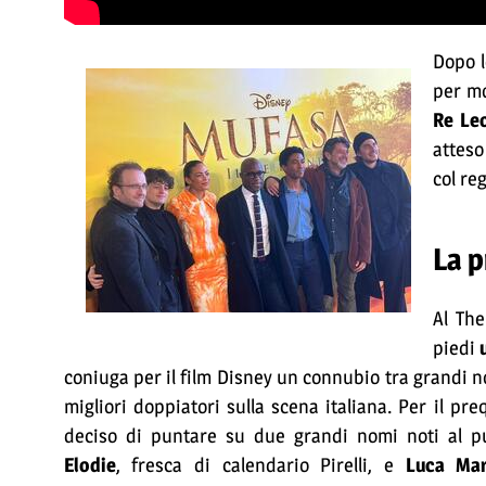
Dopo l
per mo
Re Le
atteso
col re
La p
Al Th
piedi
coniuga per il film Disney un connubio tra grandi n
migliori doppiatori sulla scena italiana. Per il pr
deciso di puntare su due grandi nomi noti al pub
Elodie
, fresca di calendario Pirelli, e
Luca Mari