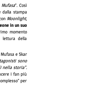
u Mufasa
”. Così
e dalla stampa
 con
Moonlight
,
eone in un suo
primo momento
 lettura della
 Mufasa e Skar
tagonisti sono
i nella storia”
.
cere i fan più
 complesso” per