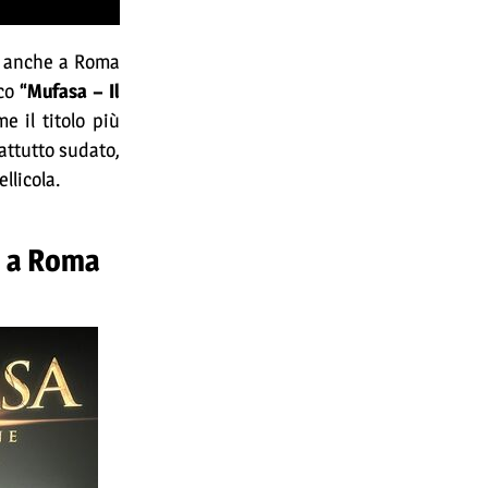
 anche a Roma
ico
“Mufasa – Il
me il titolo più
attutto sudato,
llicola.
” a Roma