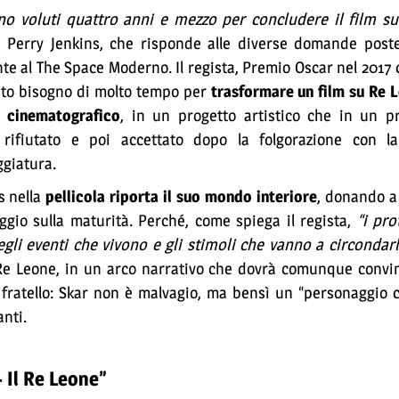
no voluti quattro anni e mezzo per concludere il film s
 Perry Jenkins, che risponde alle diverse domande post
te al The Space Moderno. Il regista, Premio Oscar nel 2017
to bisogno di molto tempo per
trasformare un film su Re L
o cinematografico
, in un progetto artistico che in un 
 rifiutato e poi accettato dopo la folgorazione con la
giatura.
s nella
pellicola riporta il suo mondo interiore
, donando a
ggio sulla maturità. Perché, come spiega il regista,
“i pro
degli eventi che vivono e gli stimoli che vanno a circondarl
 Re Leone, in un arco narrativo che dovrà comunque convin
o fratello: Skar non è malvagio, ma bensì un “personaggio
anti.
– Il Re Leone”