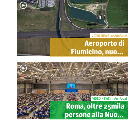
VIDEO NEWS | 05/08/2026
Aeroporto di
Fiumicino, nuovo
svincolo per Cargo
City e Lunga Sosta:
investimento ADR da
oltre 40 milioni
VIDEO NEWS | 31/07/2026
Roma, oltre 25mila
persone alla Nuova
Fiera per il congresso