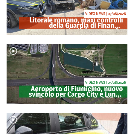
VIDEO NEWS | 07/08/2026
Litorale romano, maxi controlli
della Guardia di Finanza:
sequestrati droga, armi e
ricambi di auto rubate
VIDEO NEWS | 05/08/2026
Aeroporto di Fiumicino, nuovo
svincolo per Cargo City e Lunga
Sosta: investimento ADR da
oltre 40 milioni