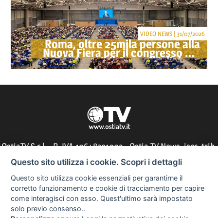
VIDEO NEWS | 31/07/2026
Roma, oltre 25mila persone alla
Nuova Fiera per il congresso dei
Testimoni di Geova "Felici per
sempre"
OstiaTV S.r.l. - P. IVA 10648291002 - Ostia TV News, iscr. trib.
di Roma n° 197/2010 - direttore responsabile: Silvia Tocci
Questo sito utilizza i cookie. Scopri i dettagli
Questo sito utilizza cookie essenziali per garantirne il
corretto funzionamento e cookie di tracciamento per capire
come interagisci con esso. Quest'ultimo sarà impostato
Informazioni utili
solo previo consenso..