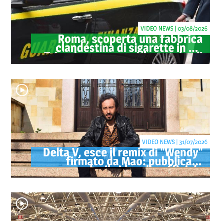
VIDEO NEWS | 03/08/2026
Roma, scoperta una fabbrica
clandestina di sigarette in via
Trigoria: sequestrati 1.350 kg di
tabacco
VIDEO NEWS | 31/07/2026
Delta V, esce il remix di "Wendy"
firmato da Mao: pubblicato
anche il videoclip ufficiale