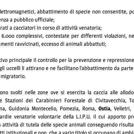
elettromagnetici, abbattimento di specie non consentite, p
enza a pubblico ufficiale;
rati a cacciatori in corso di attività venatoria;
6.000 complessivi, contestate per differenti violazioni, nel
menti ravvicinati, eccesso di animali abbattuti;
tivo principale il controllo per la prevenzione e repressione 
li uccelli li attirano e ne facilitano l’abbattimento da parte
 migratorio.
no svolti nelle zone ove si esercita la caccia alle allodo
le Stazioni dei Carabinieri Forestale di Civitavecchia, T
rina, Guidonia Montecelio, Pomezia, Roma,
Ostia
, Velletri
rdie venatorie volontarie della L.I.P.U. il cui apporto pr
attività di tutela delle specie animali conseguendo risulta
ti istituzionali e non, che a vario titolo si occupano di amb