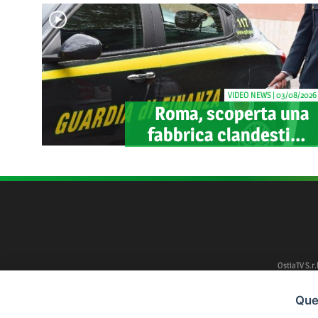
accampamenti
abusivi
VIDEO NEWS | 03/08/2026
Roma, scoperta una
fabbrica clandestina
di sigarette in via
Trigoria: sequestrati
1.350 kg di tabacco
OstiaTV S.r.
Ques