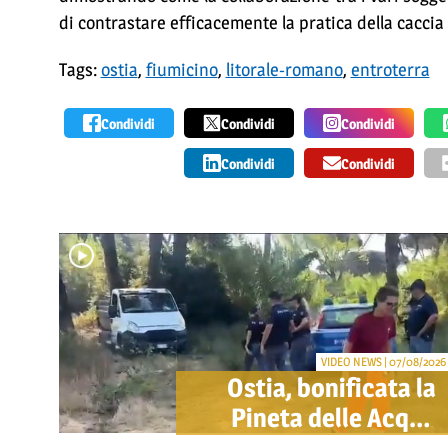
di contrastare efficacemente la pratica della caccia i
Tags:
ostia
,
fiumicino
,
litorale-romano
,
entroterra
Condividi
Condividi
Condividi
Condividi
Condividi
VIDEO NEWS | 07/08/2026
Ostia, bonificata la
Pineta delle Acque
Rosse: via gli