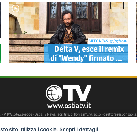
sequestrati droga,
armi e ricambi di auto
rubate
VIDEO NEWS | 31/07/2026
Delta V, esce il remix
di "Wendy" firmato da
Mao: pubblicato
anche il videoclip
ufficiale
l. - P. IVA 10648291002 - Ostia TV News, iscr. trib. di Roma n° 197/2010 - direttore responsabile:
to sito utilizza i cookie. Scopri i dettagli