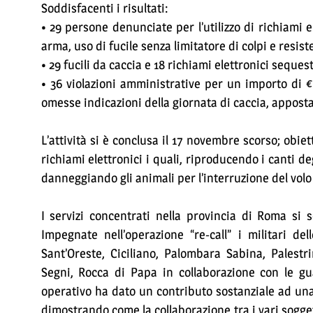
Soddisfacenti i risultati:
• 29 persone denunciate per l’utilizzo di richiami 
arma, uso di fucile senza limitatore di colpi e resist
• 29 fucili da caccia e 18 richiami elettronici sequest
• 36 violazioni amministrative per un importo di € 
omesse indicazioni della giornata di caccia, apposta
L’attività si è conclusa il 17 novembre scorso; obiet
richiami elettronici i quali, riproducendo i canti deg
danneggiando gli animali per l’interruzione del volo
I servizi concentrati nella provincia di Roma si so
Impegnate nell’operazione “re-call” i militari del
Sant’Oreste, Ciciliano, Palombara Sabina, Palest
Segni, Rocca di Papa in collaborazione con le gua
operativo ha dato un contributo sostanziale ad una 
dimostrando come la collaborazione tra i vari sogget