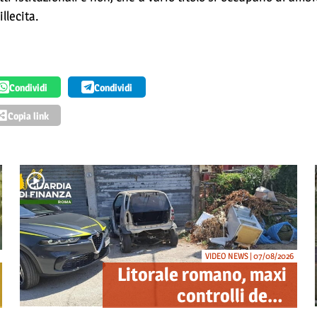
llecita.
Condividi
Condividi
Copia link
VIDEO NEWS | 07/08/2026
Litorale romano, maxi
controlli della
Guardia di Finanza: