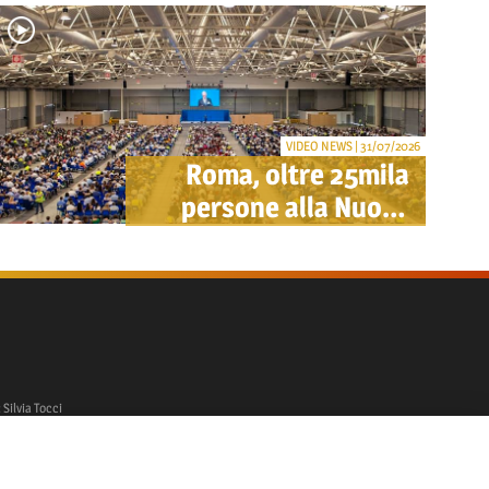
City e Lunga Sosta:
investimento ADR da
oltre 40 milioni
VIDEO NEWS | 31/07/2026
Roma, oltre 25mila
persone alla Nuova
Fiera per il congresso
dei Testimoni di
Geova "Felici per
sempre"
 Silvia Tocci