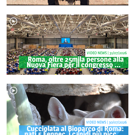
anche il videoclip ufficiale
VIDEO NEWS | 31/07/2026
Roma, oltre 25mila persone alla
Nuova Fiera per il congresso dei
Testimoni di Geova "Felici per
sempre"
VIDEO NEWS | 30/07/2026
Cucciolata al Bioparco di Roma:
nati 5 Fennec, i canidi più piccoli