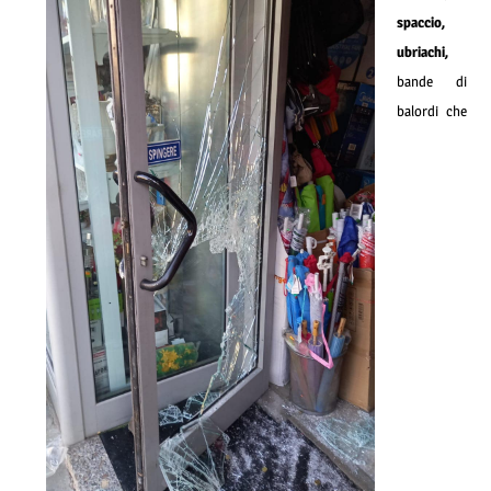
spaccio,
ubriachi,
bande di
balordi che