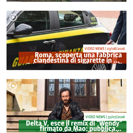
oltre 40 milioni
VIDEO NEWS | 03/08/2026
Roma, scoperta una fabbrica
clandestina di sigarette in via
Trigoria: sequestrati 1.350 kg di
tabacco
VIDEO NEWS | 31/07/2026
Delta V, esce il remix di "Wendy"
firmato da Mao: pubblicato