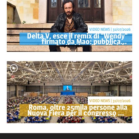
VIDEO NEWS | 31/07/2026
Delta V, esce il remix di "Wendy"
firmato da Mao: pubblicato
anche il videoclip ufficiale
VIDEO NEWS | 31/07/2026
Roma, oltre 25mila persone alla
Nuova Fiera per il congresso dei
Testimoni di Geova "Felici per
sempre"