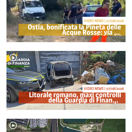
VIDEO NEWS | 07/08/2026
Ostia, bonificata la Pineta delle
Acque Rosse: via gli
accampamenti abusivi
VIDEO NEWS | 07/08/2026
Litorale romano, maxi controlli
della Guardia di Finanza:
sequestrati droga, armi e
ricambi di auto rubate