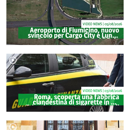
VIDEO NEWS | 05/08/2026
Aeroporto di Fiumicino, nuovo
svincolo per Cargo City e Lunga
Sosta: investimento ADR da
oltre 40 milioni
VIDEO NEWS | 03/08/2026
Roma, scoperta una fabbrica
clandestina di sigarette in via
Trigoria: sequestrati 1.350 kg di
tabacco