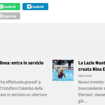
Condividi
Condividi
Copia link
inea: entra in servizio
La Lazio Nuot
croata Nina E
09/07/2026
ha effettuato giovedì 9
Nuovo innesto i
 Cristoforo Colombo della
biancoceleste s
to in servizio un ulteriore
Eterović, class
già ...