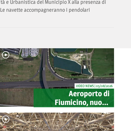
ità e Urbanistica del Municipio X alla presenza di
l. Le navette accompagneranno i pendolari
VIDEO NEWS | 05/08/2026
Aeroporto di
Fiumicino, nuovo
svincolo per Cargo
City e Lunga Sosta:
investimento ADR da