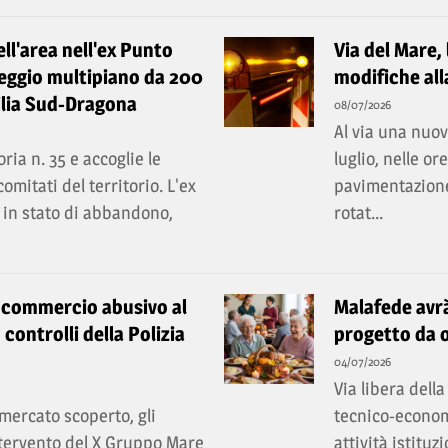
ll'area nell'ex Punto
Via del Mare, 
heggio multipiano da 200
modifiche alla
cilia Sud-Dragona
08/07/2026
Al via una nuova
ia n. 35 e accoglie le
luglio, nelle o
mitati del territorio. L'ex
pavimentazione 
 in stato di abbandono,
rotat...
 il commercio abusivo al
Malafede avrà
controlli della Polizia
progetto da o
04/07/2026
Via libera della
mercato scoperto, gli
tecnico-economi
ntervento del X Gruppo Mare
attività istitu