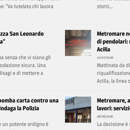
e: "Va tutelato chi lavora
storic...
piazza San Leonardo
Metromare nel
a”
di pendolari: 
Acilia
a senza che vi siano gli
01/07/2026
colazione sicura. Una
Mattinata da dim
disagi e di mettere a
riqualificazion
Acilia, la linea 
: bomba carta contro una
Metromare, ad
ndaga la Polizia
lavori: serviz
26/06/2026
e un potente ordigno è
La decisione è 