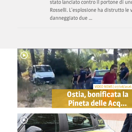
stato lanciato contro il portone di un
Rosselli. L'esplosione ha distrutto le 
danneggiato due ...
VIDEO NEWS | 07/08/2026
Ostia, bonificata la
Pineta delle Acque
Rosse: via gli
accampamenti
abusivi