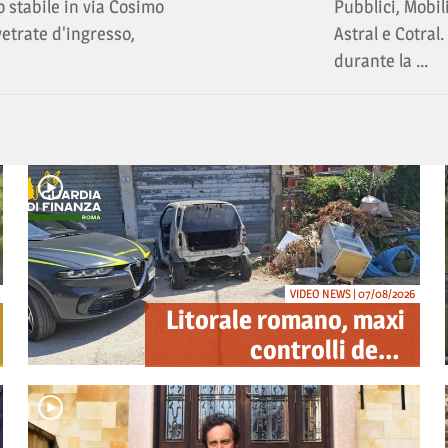
o stabile in via Cosimo
Pubblici, Mobil
vetrate d'ingresso,
Astral e Cotra
durante la ...
VIDEO NEWS | 07/08/2026
Litorale romano, maxi
controlli della
Guardia di Finanza:
sequestrati droga,
armi e ricambi di auto