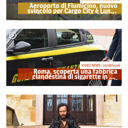
Aeroporto di Fiumicino, nuovo
svincolo per Cargo City e Lunga
Sosta: investimento ADR da
oltre 40 milioni
VIDEO NEWS | 03/08/2026
Roma, scoperta una fabbrica
clandestina di sigarette in via
Trigoria: sequestrati 1.350 kg di
tabacco