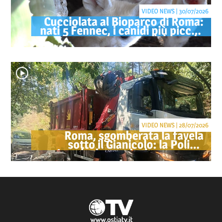
VIDEO NEWS | 30/07/2026
Cucciolata al Bioparco di Roma:
nati 5 Fennec, i canidi più piccoli
del mondo
VIDEO NEWS | 28/07/2026
Roma, sgomberata la favela
sotto il Gianicolo: la Polizia
Locale denuncia due persone