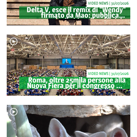
VIDEO NEWS | 31/07/2026
Delta V, esce il remix di "Wendy"
firmato da Mao: pubblicato
anche il videoclip ufficiale
VIDEO NEWS | 31/07/2026
Roma, oltre 25mila persone alla
Nuova Fiera per il congresso dei
Testimoni di Geova "Felici per
sempre"