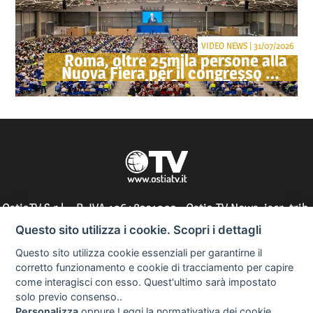
VIDEO NEWS | 31/07/2026
Roma, oltre 25mila persone alla
Nuova Fiera per il congresso dei
Testimoni di Geova "Felici per
sempre"
OstiaTV S.r.l. - P. IVA 10648291002 - Ostia TV News, iscr. trib.
di Roma n° 197/2010 - direttore responsabile: Silvia Tocci
Questo sito utilizza i cookie. Scopri i dettagli
Questo sito utilizza cookie essenziali per garantirne il
corretto funzionamento e cookie di tracciamento per capire
come interagisci con esso. Quest'ultimo sarà impostato
Informazioni utili
solo previo consenso..
Personalizza
oppure
Leggi la normativativa dei cookie