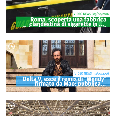
VIDEO NEWS | 03/08/2026
Roma, scoperta una fabbrica
clandestina di sigarette in via
Trigoria: sequestrati 1.350 kg di
tabacco
VIDEO NEWS | 31/07/2026
Delta V, esce il remix di "Wendy"
firmato da Mao: pubblicato
anche il videoclip ufficiale