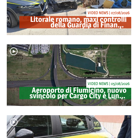
VIDEO NEWS | 07/08/2026
Litorale romano, maxi controlli
della Guardia di Finanza:
sequestrati droga, armi e
ricambi di auto rubate
VIDEO NEWS | 05/08/2026
Aeroporto di Fiumicino, nuovo
svincolo per Cargo City e Lunga
Sosta: investimento ADR da
oltre 40 milioni