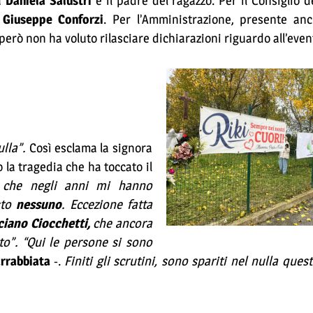
ra
Daniela Salustri
e il padre del ragazzo. Per il Consiglio d
a
Giuseppe Conforzi
. Per l’Amministrazione, presente anc
 però non ha voluto rilasciare dichiarazioni riguardo all’even
lla”.
Così esclama la signora
la tragedia che ha toccato il
e che negli anni mi hanno
sto
nessuno
. Eccezione fatta
ciano Ciocchetti,
che ancora
o”. “Qui le persone si sono
rrabbiata
-.
Finiti gli scrutini, sono spariti nel nulla ques