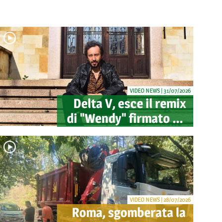
VIDEO NEWS | 31/07/2026
Delta V, esce il remix
di "Wendy" firmato da
Mao: pubblicato
anche il videoclip
ufficiale
VIDEO NEWS | 28/07/2026
Roma, sgomberata la