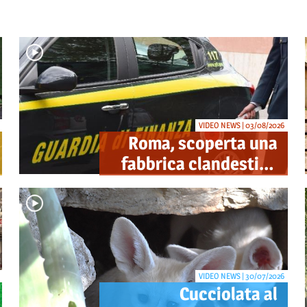
VIDEO NEWS | 03/08/2026
Roma, scoperta una
fabbrica clandestina
di sigarette in via
Trigoria: sequestrati
1.350 kg di tabacco
VIDEO NEWS | 30/07/2026
Cucciolata al