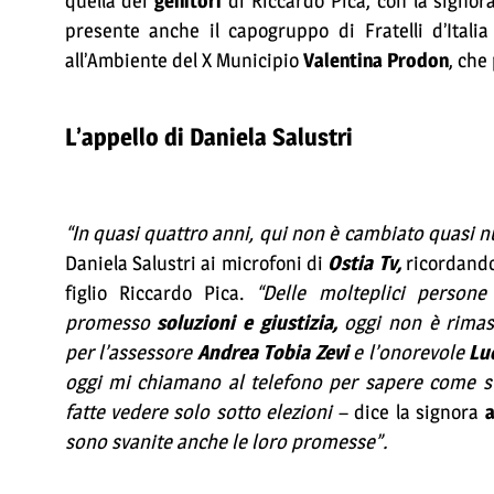
quella dei
genitori
di Riccardo Pica, con la signo
presente anche il capogruppo di Fratelli d’Itali
all’Ambiente del X Municipio
Valentina Prodon
, che
L’appello di Daniela Salustri
“In quasi quattro anni, qui non è cambiato quasi nu
Daniela Salustri ai microfoni di
Ostia Tv,
ricordando 
figlio Riccardo Pica.
“Delle molteplici person
promesso
soluzioni e giustizia,
oggi non è rima
per l’assessore
Andrea Tobia Zevi
e l’onorevole
Lu
oggi mi chiamano al telefono per sapere come st
fatte vedere solo sotto elezioni
– dice la signora
a
sono svanite anche le loro promesse”.