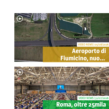
VIDEO NEWS | 05/08/2026
Aeroporto di
Fiumicino, nuovo
svincolo per Cargo
City e Lunga Sosta:
investimento ADR da
oltre 40 milioni
VIDEO NEWS | 31/07/2026
Roma, oltre 25mila