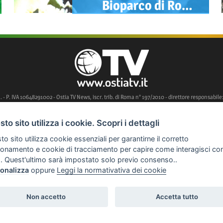
Bioparco di Roma:
nati 5 Fennec, i canidi
più piccoli del mondo
l. - P. IVA 10648291002 - Ostia TV News, iscr. trib. di Roma n° 197/2010 - direttore responsabile:
to sito utilizza i cookie. Scopri i dettagli
o sito utilizza cookie essenziali per garantirne il corretto
': SUCCESSO PER QUALITÀ E PARTECIPAZIONE. CONSEGNATI DAL COMUNE DI FIUMICINO
ionamento e cookie di tracciamento per capire come interagisci co
A SULLA SCALINATA DI REGINE PACIS A OSTIA
. Quest'ultimo sarà impostato solo previo consenso..
BINA SCOMPARSA AD ACILIA ALL’ALBA DEL 22 LUGLIO
FUORIUSCITA DI GPL DURANTE
onalizza
oppure
Leggi la normativativa dei cookie
IONE COLOMBO
FIUMICINO, OLTRE 34 MILIONI DI EURO PER IL PIANO DELLE OPERE PU
Non accetto
Accetta tutto