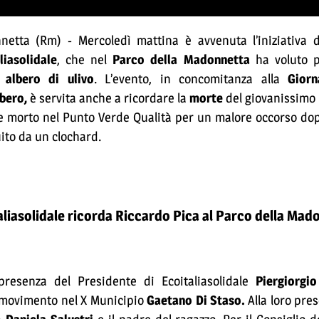
netta (Rm) - Mercoledì mattina è avvenuta l’iniziativa 
liasolidale
, che nel
Parco della Madonnetta
ha voluto 
o
albero di ulivo
. L’evento, in concomitanza alla
Giorna
lbero,
è servita anche a ricordare la
morte
del giovanissimo
 morto nel Punto Verde Qualità per un malore occorso dop
ito da un clochard.
aliasolidale ricorda Riccardo Pica al Parco della Ma
presenza del Presidente di Ecoitaliasolidale
Piergiorgio
l movimento nel X Municipio
Gaetano Di Staso.
Alla loro pres