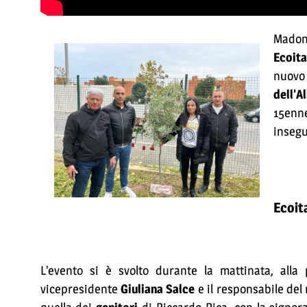
Madon
Ecoita
nuov
dell’A
15enne
insegu
Ecoit
L’evento si è svolto durante la mattinata, alla 
vicepresidente
Giuliana Salce
e il responsabile de