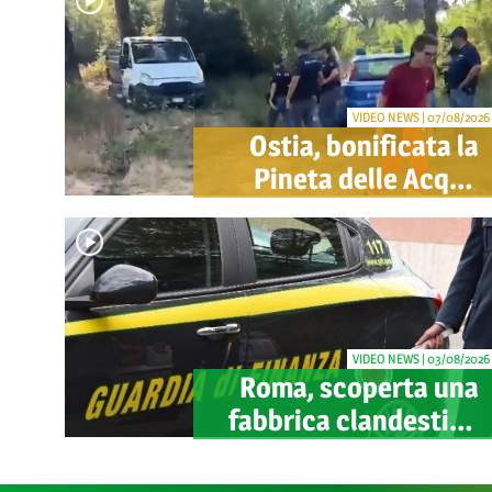
VIDEO NEWS | 07/08/2026
Ostia, bonificata la
Pineta delle Acque
Rosse: via gli
accampamenti
abusivi
VIDEO NEWS | 03/08/2026
Roma, scoperta una
fabbrica clandestina
di sigarette in via
Trigoria: sequestrati