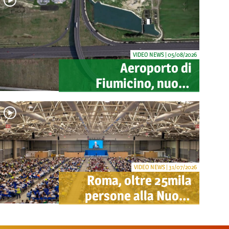
VIDEO NEWS | 05/08/2026
Aeroporto di
Fiumicino, nuovo
svincolo per Cargo
City e Lunga Sosta:
investimento ADR da
oltre 40 milioni
VIDEO NEWS | 31/07/2026
Roma, oltre 25mila
persone alla Nuova
Fiera per il congresso
dei Testimoni di