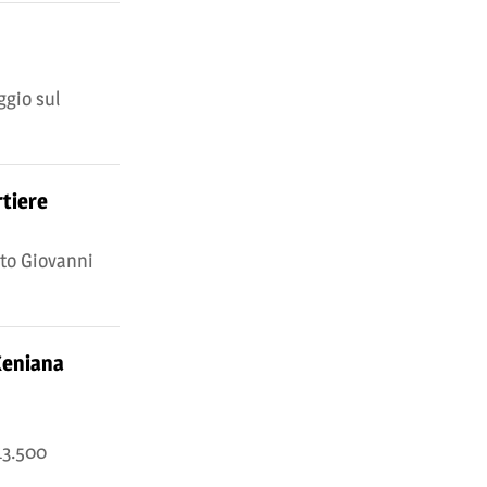
ggio sul
rtiere
uto Giovanni
Keniana
13.500