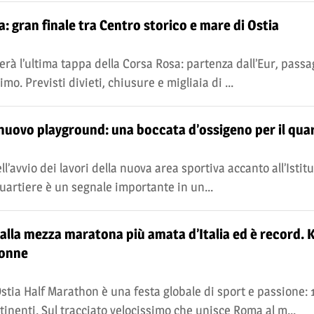
sa: gran finale tra Centro storico e mare di Ostia
rà l’ultima tappa della Corsa Rosa: partenza dall’Eur, passa
imo. Previsti divieti, chiusure e migliaia di ...
l nuovo playground: una boccata d’ossigeno per il qua
’avvio dei lavori della nuova area sportiva accanto all’Istit
quartiere è un segnale importante in un...
alla mezza maratona più amata d’Italia ed è record. 
donne
tia Half Marathon è una festa globale di sport e passione: 
tinenti. Sul tracciato velocissimo che unisce Roma al m...