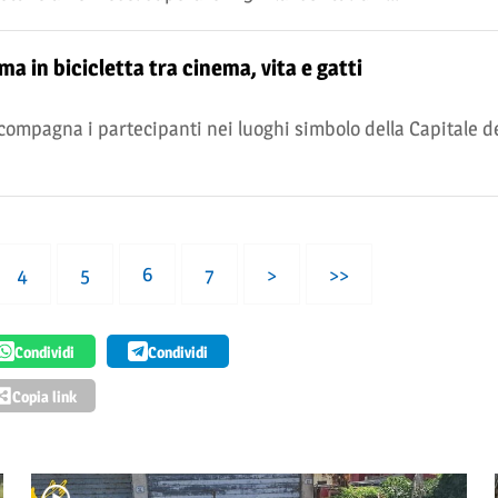
a in bicicletta tra cinema, vita e gatti
compagna i partecipanti nei luoghi simbolo della Capitale del
4
5
6
7
>
>>
Condividi
Condividi
Copia link