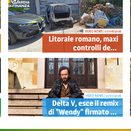
VIDEO NEWS | 07/08/2026
Litorale romano, maxi
controlli della
Guardia di Finanza:
sequestrati droga,
armi e ricambi di auto
rubate
VIDEO NEWS | 31/07/2026
Delta V, esce il remix
di "Wendy" firmato da
Mao: pubblicato
anche il videoclip