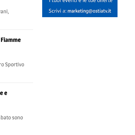
vani,
le Fiamme
ro Sportivo
e e
sabato sono