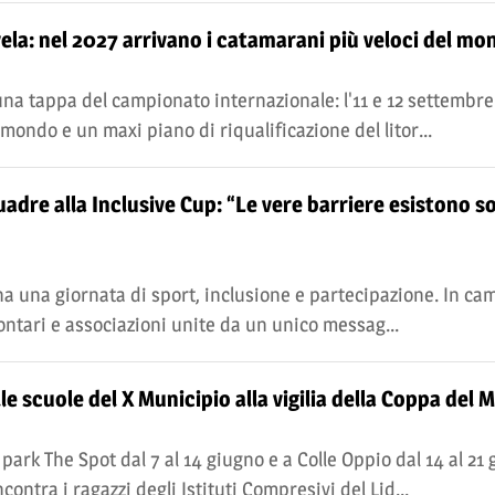
vela: nel 2027 arrivano i catamarani più veloci del mo
 una tappa del campionato internazionale: l'11 e 12 settembre
 mondo e un maxi piano di riqualificazione del litor...
uadre alla Inclusive Cup: “Le vere barriere esistono so
ina una giornata di sport, inclusione e partecipazione. In ca
olontari e associazioni unite da un unico messag...
le scuole del X Municipio alla vigilia della Coppa del
ark The Spot dal 7 al 14 giugno e a Colle Oppio dal 14 al 21 g
ntra i ragazzi degli Istituti Compresivi del Lid...