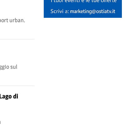
port urban.
ggio sul
Lago di
a