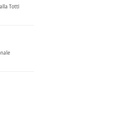
lla Totti
onale