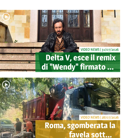
VIDEO NEWS | 31/07/2026
Delta V, esce il remix
di "Wendy" firmato da
Mao: pubblicato
anche il videoclip
ufficiale
VIDEO NEWS | 28/07/2026
Roma, sgomberata la
favela sotto il