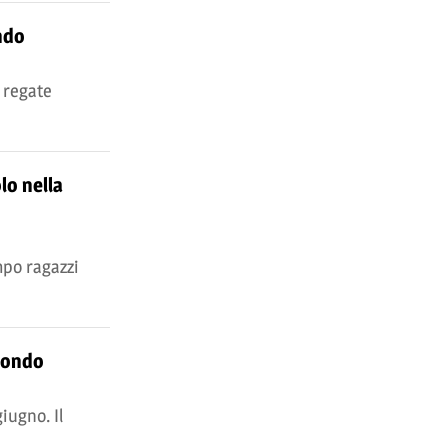
ndo
 regate
lo nella
mpo ragazzi
 Mondo
iugno. Il