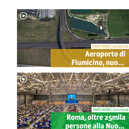
VIDEO NEWS | 05/08/2026
Aeroporto di
Fiumicino, nuovo
svincolo per Cargo
City e Lunga Sosta:
investimento ADR da
oltre 40 milioni
VIDEO NEWS | 31/07/2026
Roma, oltre 25mila
persone alla Nuova