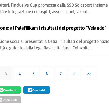
terà l’Inclusive Cup promossa dalla SSD Solosport insieme a
à e integrazione con ospiti, associazioni, volont...
one: al Palafijlkam i risultati del progetto “Velando”
sione sociale: presentati a Ostia i risultati del progetto nazi
tà e guidato dalla Lega Navale Italiana. Coinvolte...
3
4
5
6
7
>
>>
Condividi
Condividi
Copia link