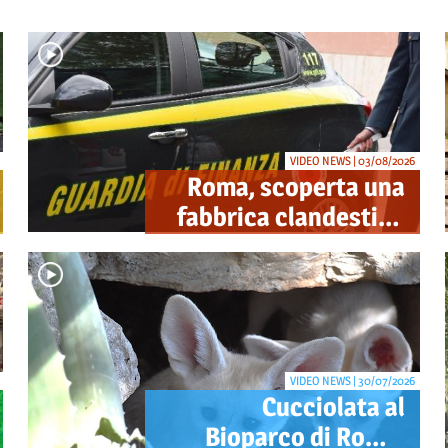
VIDEO NEWS | 03/08/2026
Roma, scoperta una
fabbrica clandestina
di sigarette in via
Trigoria: sequestrati
1.350 kg di tabacco
VIDEO NEWS | 30/07/2026
Cucciolata al
Bioparco di Roma: